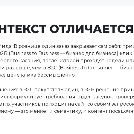
НТЕКСТ ОТЛИЧАЕТСЯ
ида. В рознице один заказ закрывает сам себя: приш
2B (Business to Business — бизнес для бизнеса) клик
первого касания, после которой проходят недели ил
ки раз выше, чем в B2C (Business to Consumer — бизн
же цене клика бессмысленно.
ешения: в B2C покупатель один, в B2B решение прин
ист формулирует требования, отдел закупок провер
этих участников приходит на сайт со своим запросо
зному — это меняет и семантику, и контент посадочн
.