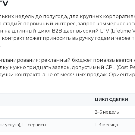
TV
ьких недель до полугода, для крупных корпоративн
 стадий: первичный интерес, запрос коммерческог
ен на длинный цикл B2B даёт высокий LTV (Lifetime
 контракт может приносить выручку годами через п
.
планирования: рекламный бюджет привязывается не
лку нужно тридцать заявок, допустимый CPL (Cost P
ручки контракта, а не от месячных продаж. Ориенти
ЦИКЛ СДЕЛКИ
2–6 недель
ак услуга), IT-сервисы
1–3 месяца