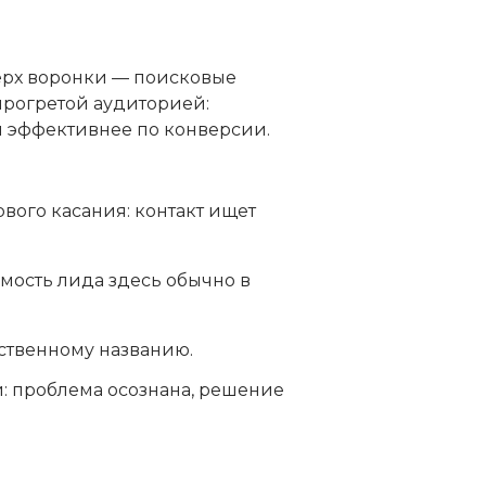
ерх воронки — поисковые
 прогретой аудиторией:
 и эффективнее по конверсии.
вого касания: контакт ищет
оимость лида здесь обычно в
бственному названию.
: проблема осознана, решение