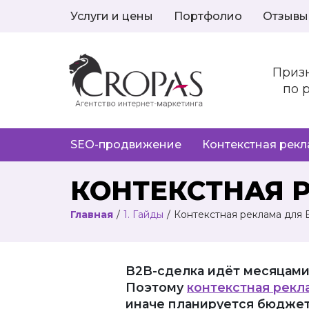
Услуги и цены
Портфолио
Отзывы
Приз
по 
SEO-продвижение
Контекстная рек
КОНТЕКСТНАЯ 
Главная
/
1. Гайды
/
Контекстная реклама для 
B2B-сделка идёт месяцами
Поэтому
контекстная рекл
иначе планируется бюджет,