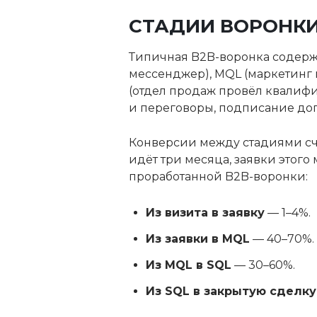
СТАДИИ ВОРОНКИ
Типичная B2B-воронка содержи
мессенджер), MQL (маркетинг п
(отдел продаж провёл квалиф
и переговоры, подписание дог
Конверсии между стадиями счи
идёт три месяца, заявки этого
проработанной B2B-воронки:
Из визита в заявку
— 1–4%.
Из заявки в MQL
— 40–70%.
Из MQL в SQL
— 30–60%.
Из SQL в закрытую сделку