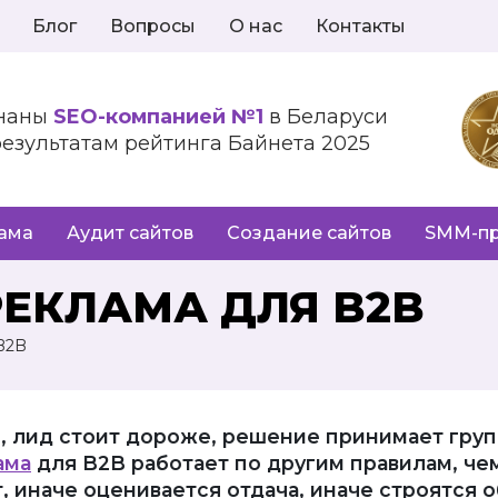
Блог
Вопросы
О нас
Контакты
наны
SEO-компанией №1
в Беларуси
результатам рейтинга Байнета 2025
лама
Аудит сайтов
Создание сайтов
SMM-п
РЕКЛАМА ДЛЯ B2B
B2B
, лид стоит дороже, решение принимает групп
ама
для B2B работает по другим правилам, че
 иначе оценивается отдача, иначе строятся 