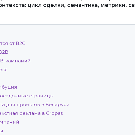
нтекста: цикл сделки, семантика, метрики, с
тся от B2C
 B2B
2B-кампаний
екс
рибуция
посадочные страницы
та для проектов в Беларуси
кстная реклама в Cropas
ампаний
сы