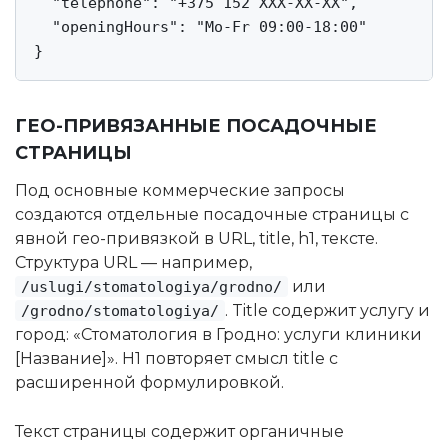
  "telephone": "+375 152 XXX-XX-XX",

  "openingHours": "Mo-Fr 09:00-18:00"

}
ГЕО-ПРИВЯЗАННЫЕ ПОСАДОЧНЫЕ
СТРАНИЦЫ
Под основные коммерческие запросы
создаются отдельные посадочные страницы с
явной гео-привязкой в URL, title, h1, тексте.
Структура URL — например,
или
/uslugi/stomatologiya/grodno/
. Title содержит услугу и
/grodno/stomatologiya/
город: «Стоматология в Гродно: услуги клиники
[Название]». H1 повторяет смысл title с
расширенной формулировкой.
Текст страницы содержит органичные