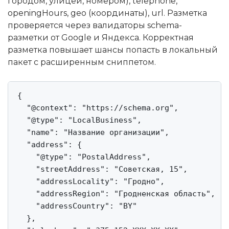
городом, улицей, номером), telephone,
openingHours, geo (координаты), url. Разметка
проверяется через валидаторы schema-
разметки от Google и Яндекса. Корректная
разметка повышает шансы попасть в локальный
пакет с расширенным сниппетом.
{

  "@context": "https://schema.org",

  "@type": "LocalBusiness",

  "name": "Название организации",

  "address": {

    "@type": "PostalAddress",

    "streetAddress": "Советская, 15",

    "addressLocality": "Гродно",

    "addressRegion": "Гродненская область",

    "addressCountry": "BY"

  },
