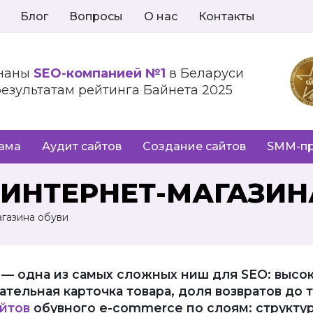
Блог
Вопросы
О нас
Контакты
наны
SEO-компанией №1
в Беларуси
результатам рейтинга Байнета 2025
лама
Аудит сайтов
Создание сайтов
SMM-п
ИНТЕРНЕТ-МАГАЗИН
газина обуви
— одна из самых сложных ниш для SEO: высок
тельная карточка товара, доля возвратов до т
йтов
обувного e-commerce по слоям: структур