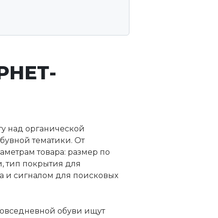
РНЕТ-
ту над органической
бувной тематики. От
метрам товара: размер по
и, тип покрытия для
га и сигналом для поисковых
повседневной обуви ищут