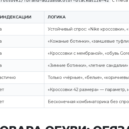
с meta 
krossovki/?brand=adidas&color=black&size=42
 ИНДЕКСАЦИИ
ЛОГИКА
а
Устойчивый спрос: «Nike кроссовки», 
а
«Кожаные ботинки», «замшевые туфли
а
«Кроссовки с мембраной», «обувь Gore
а
«Зимние ботинки», «летние сандалии»
астично
Только «чёрные», «белые», «коричнев
ет
«Кроссовки 42 размера» — параметр, 
ет
Бесконечная комбинаторика без спро