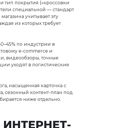
 и тип покрытия («кроссовки
патели специальной — стандарт
 магазина учитывает эту
аждая из которых требует
30–45% по индустрии в
уктовому e-commerce и
ки, видеообзоры, точные
ции уходят в логистические
ога, насыщенная карточка с
а, сезонный контент-план под
бирается ниже отдельно.
 ИНТЕРНЕТ-