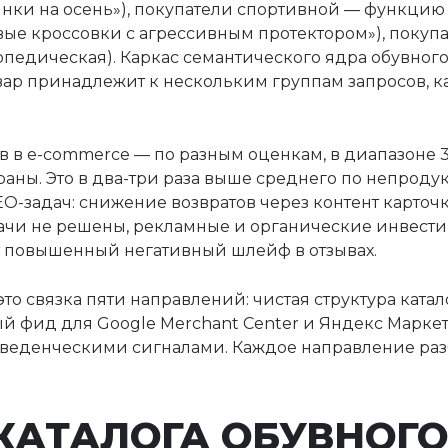
инки на осень»), покупатели спортивной — функцию
ловые кроссовки с агрессивным протектором»), поку
опедическая). Каркас семантического ядра обувного
овар принадлежит к нескольким группам запросов, к
в в e-commerce — по разным оценкам, в диапазоне 
раны. Это в два-три раза выше среднего по непрод
O-задач: снижение возвратов через контент карточ
дачи не решены, рекламные и органические инвести
ет повышенный негативный шлейф в отзывах.
о связка пяти направлений: чистая структура катал
й фид для Google Merchant Center и Яндекс Маркет
оведенческими сигналами. Каждое направление раз
КАТАЛОГА ОБУВНОГО