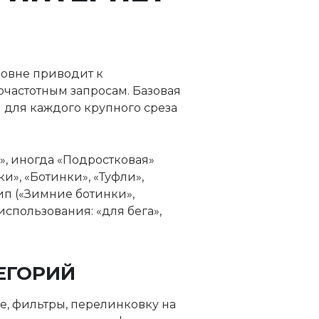
ровне приводит к
частотным запросам. Базовая
 для каждого крупного среза
я», иногда «Подростковая»
и», «Ботинки», «Туфли»,
ип («Зимние ботинки»,
спользования: «для бега»,
ЕГОРИЙ
е, фильтры, перелинковку на