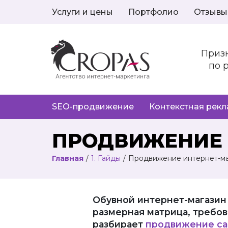
Услуги и цены
Портфолио
Отзывы
Приз
по 
SEO-продвижение
Контекстная рек
ПРОДВИЖЕНИЕ 
Главная
/
1. Гайды
/
Продвижение интернет-ма
Обувной интернет-магазин 
размерная матрица, требова
разбирает
продвижение са