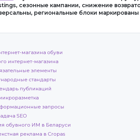
stings, сезонные кампании, снижение возврато
ерсальны, региональные блоки маркированы 
нтернет-магазина обуви
ого интернет-магазина
бязательные элементы
ународные стандарты
лендарь публикаций
 микроразметка
информационные запросы
задача SEO
я обувного ИМ в Беларуси
кстная реклама в Cropas