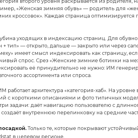
гория второго уровня раскрывается из родителя, на
мер, «Женская зимняя обувь» — родитель для «жен
мних кроссовок». Каждая страница оптимизируется п
бина уходящих в индексацию страниц. Для обувног
н + тип» — открыто, дальше — закрыто или через canon
еху» имеет смысл индексировать как страницу, есл
чивый спрос. Срез «Женские зимние ботинки на мех
ксировать её принудительно не нужно: ИМ генерир
аточного ассортимента или спроса.
ИМ работает архитектура «категория-хаб». На уров
ий с короткими описаниями и фото типичных модел
ри задачи: даёт навигацию пользователю с длинног
создаёт внутреннюю перелинковку на средние част
посадкой.
Только те, которые покрывают устойчивый
dstat в целевом регионе.