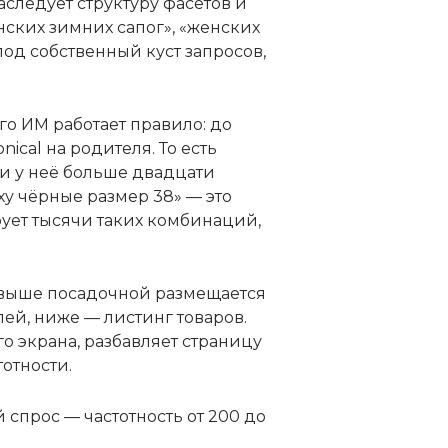
следует структуру фасетов и
ских зимних сапог», «женских
од собственный куст запросов,
о ИМ работает правило: до
ical на родителя. То есть
и у неё больше двадцати
у чёрные размер 38» — это
ует тысячи таких комбинаций,
не выше посадочной размещается
ей, ниже — листинг товаров.
о экрана, разбавляет страницу
отности.
 спрос — частотность от 200 до