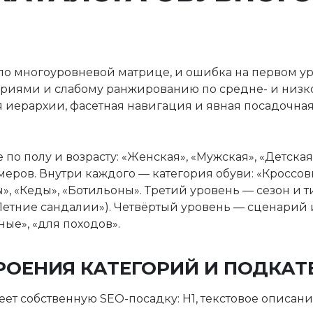
 по многоуровневой матрице, и ошибка на первом у
риями и слабому ранжированию по средне- и низко
я иерархии, фасетная навигация и явная посадочная
по полу и возрасту: «Женская», «Мужская», «Детска
ров. Внутри каждого — категория обуви: «Кроссовк
», «Кеды», «Ботильоны». Третий уровень — сезон и т
етние сандалии»). Четвёртый уровень — сценарий и
ные», «для походов».
ОЕНИЯ КАТЕГОРИЙ И ПОДКАТ
ет собственную SEO-посадку: H1, текстовое описани