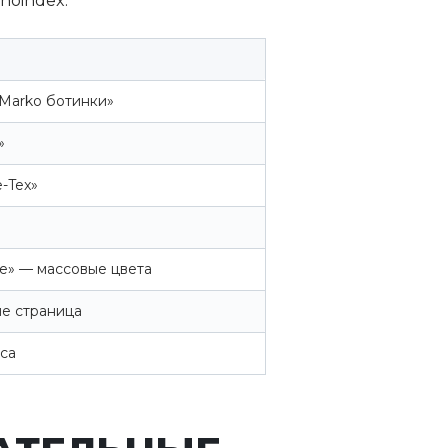
noindex.
«Marko ботинки»
»
-Tex»
ые» — массовые цвета
не страница
са