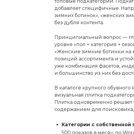
топовые подкатегории. Подкате
добавляет специфичные. Напри
зимних ботинок», «женских зи
без дубля контента.
Принципиальный вопрос — глу
уровня «пол + категория + сезо
«Женские зимние ботинки на м
позиций ассортимента и устой
уже комбинация фасетов, инде
и большинство из них без дост
В каталоге крупного обувного 
визуальная плитка подкатегор
Плитка одновременно решает т
содержанием для поисковика, 
Категории с собственной 
500 показов в месяц по Wor