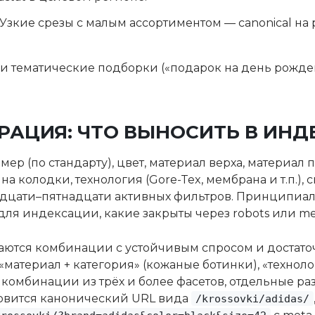
Узкие срезы с малым ассортиментом — canonical на 
и тематические подборки («подарок на день рожден
РАЦИЯ: ЧТО ВЫНОСИТЬ В ИН
ер (по стандарту), цвет, материал верха, материал п
на колодки, технология (Gore-Tex, мембрана и т.п.)
надцати–пятнадцати активных фильтров. Принципиал
ля индексации, какие закрыты через robots или met
ются комбинации с устойчивым спросом и достаточ
 «материал + категория» (кожаные ботинки), «техноло
 комбинации из трёх и более фасетов, отдельные ра
овится канонический URL вида
/krossovki/adidas/