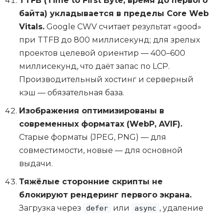
TTFB (Time to First Byte, время до первого
байта) укладывается в пределы Core Web
Vitals.
Google CWV считает результат «good»
при TTFB до 800 миллисекунд; для зрелых
проектов целевой ориентир — 400–600
миллисекунд, что даёт запас по LCP.
Производительный хостинг и серверный
кэш — обязательная база.
Изображения оптимизированы в
современных форматах (WebP, AVIF).
Старые форматы (JPEG, PNG) — для
совместимости, новые — для основной
выдачи.
Тяжёлые сторонние скрипты не
блокируют рендеринг первого экрана.
Загрузка через
или
, удаление
defer
async