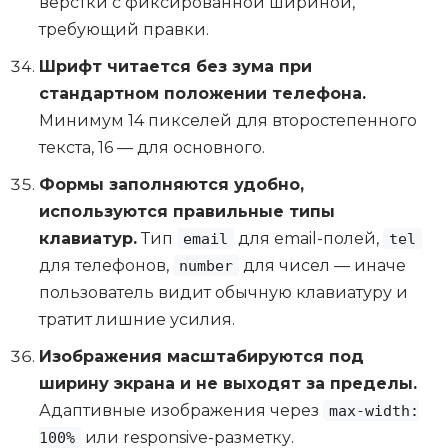
вёрстки с фиксированной шириной,
требующий правки.
Шрифт читается без зума при
стандартном положении телефона.
Минимум 14 пикселей для второстепенного
текста, 16 — для основного.
Формы заполняются удобно,
используются правильные типы
клавиатур.
Тип
для email-полей,
email
tel
для телефонов,
для чисел — иначе
number
пользователь видит обычную клавиатуру и
тратит лишние усилия.
Изображения масштабируются под
ширину экрана и не выходят за пределы.
Адаптивные изображения через
max-width:
или responsive-разметку.
100%