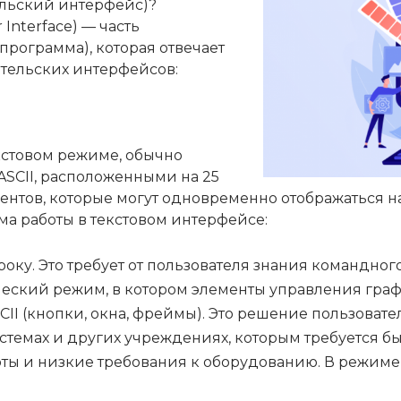
тельский интерфейс)?
Interface) — часть
рограмма), которая отвечает
ательских интерфейсов:
кстовом режиме, обычно
SCII, расположенными на 25
ентов, которые могут одновременно отображаться н
а работы в текстовом интерфейсе:
ку. Это требует от пользователя знания командног
еский режим, в котором элементы управления гра
II (кнопки, окна, фреймы). Это решение пользовате
истемах и других учреждениях, которым требуется б
оты и низкие требования к оборудованию. В режим