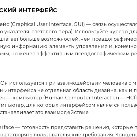
СКИЙ ИНТЕРФЕЙС
с (Graphical User Interface, GUI) — связь осущест
о указателя, светового пера). Используйте курсор 
едлагает больше возможностей, чем псевдографичес
ную информацию, элементы управления и, конечно 
ыстрым, но менее эффективным псевдографическим р
и. Он используется при взаимодействии человека с 
 интерфейса не отдельная область дизайна, как и 
 — компьютер (Human-Computer Interaction — HCI)
ьютер, для которых интерфейсом является пользова
устанавливает это взаимодействие.
erface — готовность представить решения, которые 
овлетворять пользовательские требования. Концепц