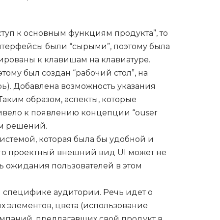
туп к основным функциям продукта”, то
интерфейсы были “сырыми”, поэтому была
ированы к клавишам на клавиатуре.
ому был создан “рабочий стол”, на
рь). Добавлена возможность указания
Таким образом, аспекты, которые
ривело к появлению концепции “ouser
ом решений.
системой, которая была бы удобной и
 что проектный внешний вид UI может не
ть ожидания пользователей в этом
й специфике аудитории. Речь идет о
 элементов, цвета (использование
компаний, предлагавших свой продукт в