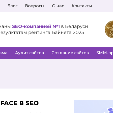
Блог
Вопросы
О нас
Контакты
наны
SEO-компанией №1
в Беларуси
результатам рейтинга Байнета 2025
лама
Аудит сайтов
Создание сайтов
SMM-п
RFACE В SEO