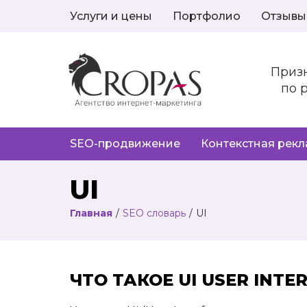
Услуги и цены
Портфолио
Отзывы
Приз
по 
SEO-продвижение
Контекстная рек
UI
Главная
/
SEO словарь
/
UI
ЧТО ТАКОЕ UI USER INTE