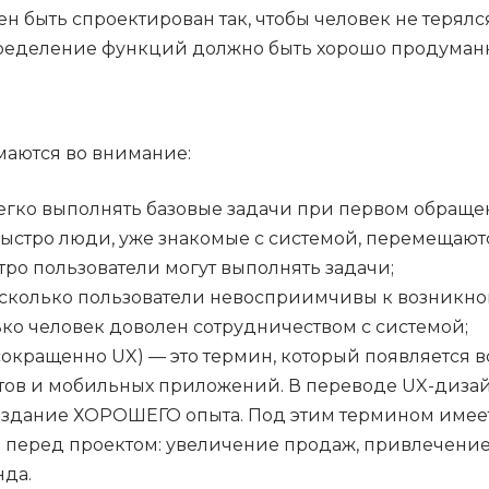
 быть спроектирован так, чтобы человек не терялся
пределение функций должно быть хорошо продуман
маются во внимание:
егко выполнять базовые задачи при первом обращен
ыстро люди, уже знакомые с системой, перемещаютс
тро пользователи могут выполнять задачи;
асколько пользователи невосприимчивы к возникно
ко человек доволен сотрудничеством с системой;
сокращенно UX) — это термин, который появляется 
йтов и мобильных приложений. В переводе UX-диза
оздание ХОРОШЕГО опыта. Под этим термином имеет
е перед проектом: увеличение продаж, привлечение
да.