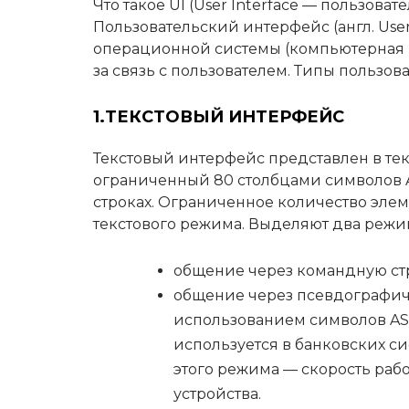
Что такое UI (User Interface — пользова
Пользовательский интерфейс (англ. User 
операционной системы (компьютерная п
за связь с пользователем. Типы пользов
1.ТЕКСТОВЫЙ ИНТЕРФЕЙС
Текстовый интерфейс представлен в те
ограниченный 80 столбцами символов A
строках. Ограниченное количество элем
текстового режима. Выделяют два режим
общение через командную стро
общение через псевдографич
использованием символов ASC
используется в банковских с
этого режима — скорость раб
устройства.