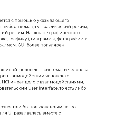
вляется с помощью указывающего
для выбора команды. Графический режим,
кий режим. На экране графического
же, графику (диаграммы, фотографии и
ежимом. GUI более популярен.
машиной (человек — система) и человека
при взаимодействии человека с
. HCI имеет дело с взаимодействиями,
тельский User Interface, то есть либо
позволили бы пользователям легко
ия UI развивалась вместе с