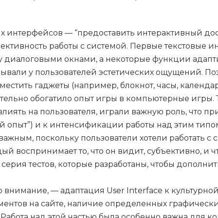
х интерфейсов — “предоставить интерактивный дос
фективность работы с системой. Первые текстовые 
 диалоговыми окнами, а некоторые функции адапт
ывали у пользователей эстетических ощущений. Поэт
местить гаджеты (например, блокнот, часы, календа
чительно обогатило опыт игры в компьютерные игры. 
иять на пользователя, играли важную роль, что п
кий опыт”) и к интенсификации работы над этим тип
ажным, поскольку пользователи хотели работать с 
дый воспринимает то, что он видит, субъективно, и
серия тестов, которые разработаны, чтобы дополни
 внимание, — адаптация User Interface к культурно
ентов на сайте, наличие определенных графических
 Работа над этой частью была особенно важна для 