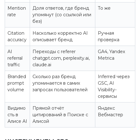
Mention
Доля ответов, где бренд
То же
rate
упомянут (со ссылкой или
без)
Citation
Насколько корректно AI
Ручная
accuracy
описывает бренд
проверка
AI
Переходы с referer
GA4, Yandex
referral
chatgpt.com, perplexity.ai,
Metrica
traffic
claude.ai
Branded
Сколько раз бренд
Inferred через
prompt
упоминается в самих
GSC, AI
volume
запросах пользователей
Visibility-
сервисы
Видимо
Прямой отчёт
Яндекс
сть в
цитирований в Поиске с
Вебмастер
Алисе AI
Алисой