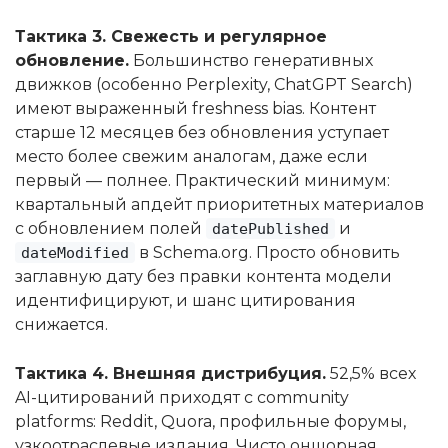
Тактика 3. Свежесть и регулярное
обновление.
Большинство генеративных
движков (особенно Perplexity, ChatGPT Search)
имеют выраженный freshness bias. Контент
старше 12 месяцев без обновления уступает
место более свежим аналогам, даже если
первый — полнее. Практический минимум:
квартальный апдейт приоритетных материалов
с обновлением полей
и
datePublished
в Schema.org. Просто обновить
dateModified
заглавную дату без правки контента модели
идентифицируют, и шанс цитирования
снижается.
Тактика 4. Внешняя дистрибуция.
52,5% всех
AI-цитирований приходят с community
platforms: Reddit, Quora, профильные форумы,
узкоотраслевые издания. Чисто оншорная