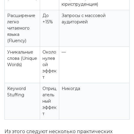
юриспруденция)
Расширение
До
Запросы с массовой
легко
+15%
аудиторией
читаемого
языка
(Fluency)
Уникальные
Около
—
слова (Unique
нулев
Words)
ой
эффек
т
Keyword
Отриц
Никогда
Stuffing
атель
ный
эффек
т
Из этого следуют несколько практических