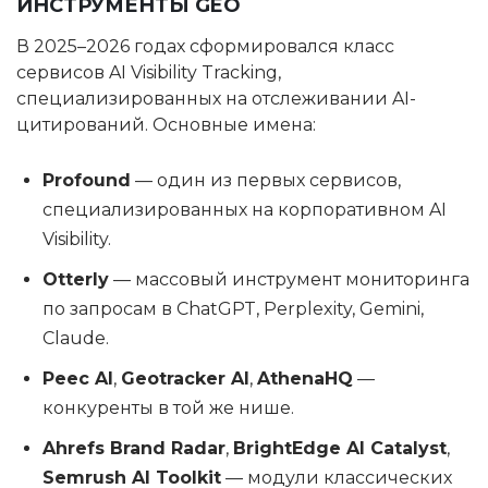
ИНСТРУМЕНТЫ GEO
В 2025–2026 годах сформировался класс
сервисов AI Visibility Tracking,
специализированных на отслеживании AI-
цитирований. Основные имена:
Profound
— один из первых сервисов,
специализированных на корпоративном AI
Visibility.
Otterly
— массовый инструмент мониторинга
по запросам в ChatGPT, Perplexity, Gemini,
Claude.
Peec AI
,
Geotracker AI
,
AthenaHQ
—
конкуренты в той же нише.
Ahrefs Brand Radar
,
BrightEdge AI Catalyst
,
Semrush AI Toolkit
— модули классических