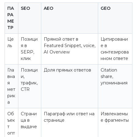
ПА
SEO
AEO
GEO
РА
МЕ
ТР
Це
Позици
Прямой ответ в
Цитировани
ль
я в
Featured Snippet, voice,
е в
SERP,
AI Overview
синтезирова
клик
нном ответе
Гла
Позици
Доля прямых ответов
Citation
вна
и,
share,
я
трафик,
упоминания
мет
CTR
рик
а
Об
Страни
Параграф или ответ на
Извлекаемы
ъек
ца в
странице
е фрагменты
т
выдаче
опт