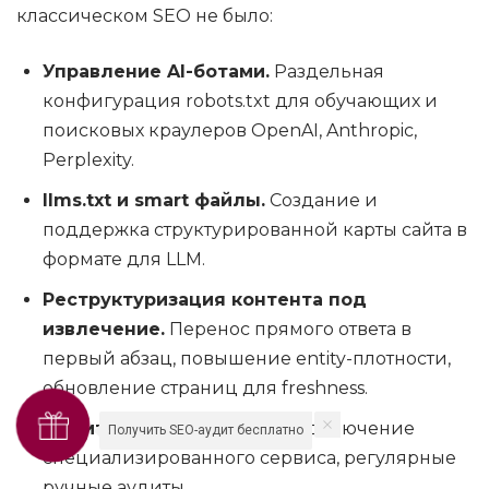
классическом SEO не было:
Управление AI-ботами.
Раздельная
конфигурация robots.txt для обучающих и
поисковых краулеров OpenAI, Anthropic,
Perplexity.
llms.txt и smart файлы.
Создание и
поддержка структурированной карты сайта в
формате для LLM.
Реструктуризация контента под
извлечение.
Перенос прямого ответа в
первый абзац, повышение entity-плотности,
обновление страниц для freshness.
Мониторинг AI Visibility.
Подключение
Получить SEO-аудит бесплатно
специализированного сервиса, регулярные
ручные аудиты.