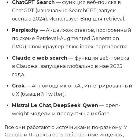
ChatGPT Search
— функция веб-поиска в
ChatGPT (изначально SearchGPT, запуск
осенью 2024). Использует Bing для retrieval.
Perplexity
— AI-движок ответов, построенный
по схеме Retrieval-Augmented Generation
(RAG). Свой краулер плюс index-партнёрства.
Claude с web search
— функция веб-поиска
в Claude.ai, запущена глобально в мае 2025
года.
Grok
— AI-помощник от xAI, интегрированный
с X (бывший Twitter).
Mistral Le Chat
,
DeepSeek
,
Qwen
— open-
weight модели и продукты на их базе.
Все они работают с источниками по-разному. У
Google и Яндекса есть собственные индексы,