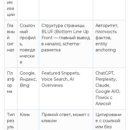
им
иза
ции
Гла
Ссылоч
Структура страницы,
Авторитет,
вны
ный
BLUF (Bottom Line Up
плотность
й
профил
Front — главный вывод
фактов,
сиг
ь,
в начало), schema-
entity
нал
поведе
разметка
anchoring
нчески
е
Пл
Google,
Featured Snippets,
ChatGPT,
атф
Яндекс,
Voice Search, AI
Perplexity,
ор
Bing
Overviews
Claude,
ма
Google AIO,
Поиск с
Алисой
Тип
Клик
Прямой ответ, может с
Цитировани
рез
кликом
е с ссылкой
уль
или без