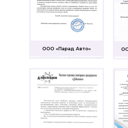
ООО «Парад Авто»
ОО