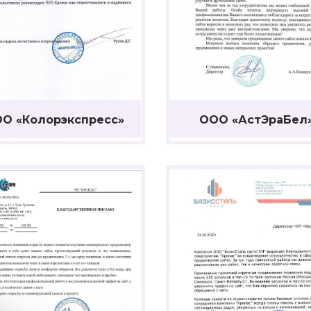
О «Колорэкспресс»
ООО «АстЭраБел