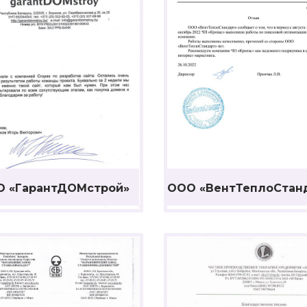
 «ГарантДОМстрой»
ООО «ВентТеплоСтан