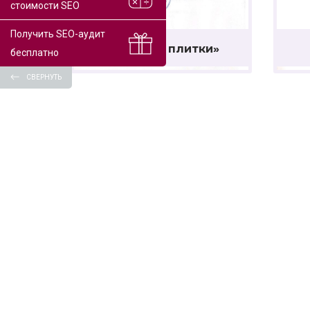
стоимости SEO
Получить SEO-аудит
ЧУП «Дом плитки»
бесплатно
СВЕРНУТЬ
УСЛУГИ И ЦЕНЫ
ПОРТФОЛИО
ОТЗЫВЫ
БЛОГ
ВОПРОСЫ
О НАС
КОНТАКТЫ
© ЧУП «Кропас», 2026. Все права защищены.