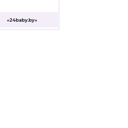
«24baby.by»
К