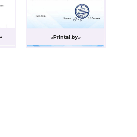
»
«Printal.by»