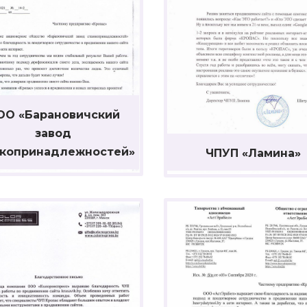
ОО «Барановичский
завод
нкопринадлежностей»
ЧПУП «Ламина»