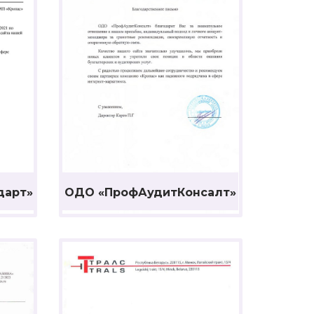
дарт»
ОДО «ПрофАудитКонсалт»