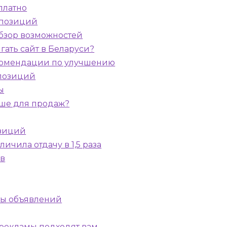
платно
а позиций
обзор возможностей
гать сайт в Беларуси?
 рекомендации по улучшению
 позиций
ы
чше для продаж?
озиций
ичила отдачу в 1,5 раза
ов
ты объявлений
 рекламы подходят вам