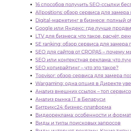
16 способов получить SEO-ссылки бес
Allpositions: обзор сервиса для замер
Digital-маркетинг в бизнесе: полный 
Google или Яндекс: где лучше продви
LTV для бизнеса: что такое, расчёт,
SE ranking: обзор сервиса для замера
SEO для сайтов от CROPAS – почему м
SEO или контекстная реклама: что лу
SEO копирайтинг – что это такое?
Topvisor: обзор сервиса для замера п
Wargaming: одна опция в Директе увел
Анализ внешних ссылок – топ сервис
Анализ рынка IT в Беларуси
Битрикс24: бизнес-платформа
Видеореклама: особенности и форма
Виды и типы поисковых запросов
Виды интернет-рекламы. Какие типы