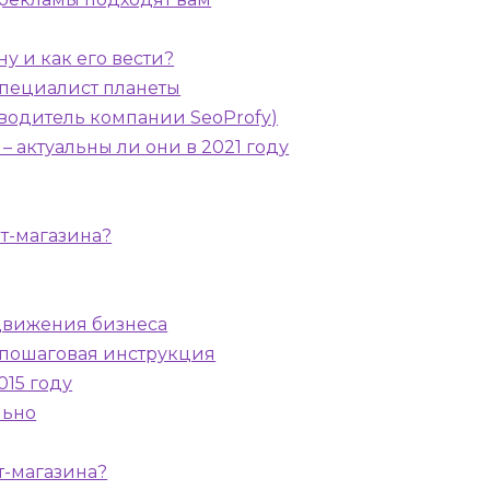
у и как его вести?
специалист планеты
водитель компании SeoProfy)
– актуальны ли они в 2021 году
т-магазина?
движения бизнеса
: пошаговая инструкция
015 году
льно
т-магазина?