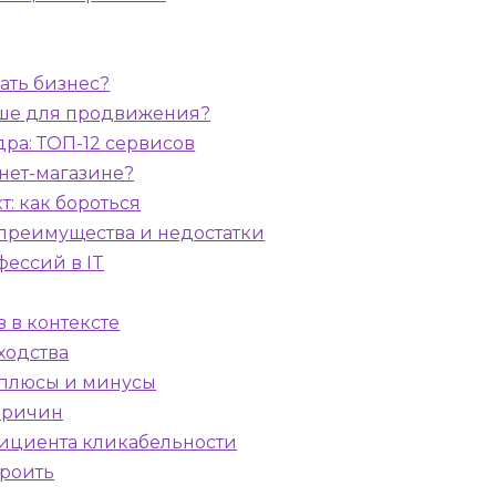
ать бизнес?
учше для продвижения?
ра: ТОП-12 сервисов
нет-магазине?
т: как бороться
 преимущества и недостатки
фессий в IT
 в контексте
ходства
: плюсы и минусы
 причин
фициента кликабельности
троить