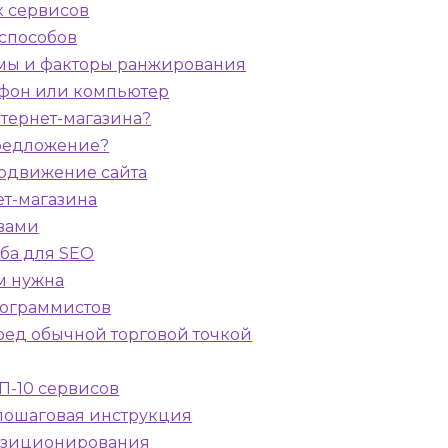
к сервисов
 способов
итмы и факторы ранжирования
лефон или компьютер
нтернет-магазина?
предложение?
родвижение сайта
ет-магазина
вами
рба для SEO
ем нужна
рограммистов
ред обычной торговой точкой
ОП-10 сервисов
пошаговая инструкция
 позиционирования