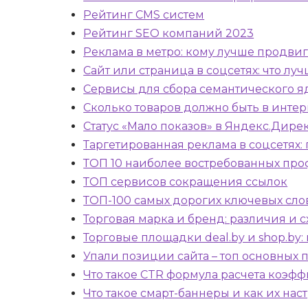
Рейтинг CMS систем
Рейтинг SEO компаний 2023
Реклама в метро: кому лучше продвиг
Сайт или страница в соцсетях: что л
Сервисы для сбора семантического яд
Сколько товаров должно быть в интер
Статус «Мало показов» в Яндекс.Дирек
Таргетированная реклама в соцсетях:
ТОП 10 наиболее востребованных про
ТОП сервисов сокращения ссылок
ТОП-100 самых дорогих ключевых слов
Торговая марка и бренд: различия и с
Торговые площадки deal.by и shop.by
Упали позиции сайта – топ основных
Что такое CTR формула расчета коэф
Что такое смарт-баннеры и как их нас