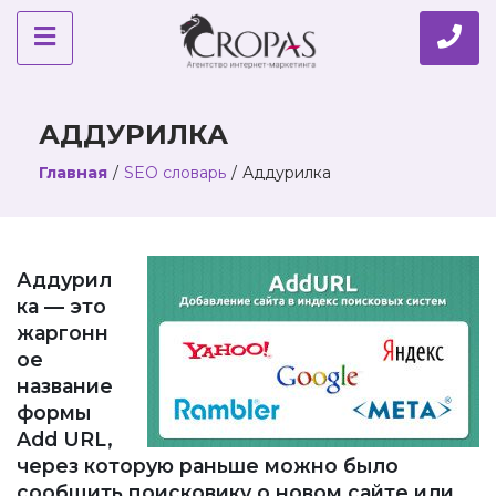
АДДУРИЛКА
Главная
/
SEO словарь
/
Аддурилка
Аддурил
ка — это
жаргонн
ое
название
формы
Add URL,
через которую раньше можно было
сообщить поисковику о новом сайте или