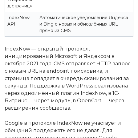
д страниц»
IndexNow
Автоматическое уведомление Яндекса
API
и Bing о новых и обновлённых URL
прямо из CMS
IndexNow — открытый протокол,
инициированный Microsoft и Яндексом в
октябре 2021 года. CMS отправляет HTTP-запрос
с новым URL на endpoint поисковика, и
страница попадает в очередь сканирования за
секунды. Поддержка в WordPress реализована
через одноимённый плагин IndexNow, в 1С-
Битрикс — через модуль, в OpenCart — через
расширения сообщества.
Google в протоколе IndexNow не участвует и
обещаний поддержать его не давал. Для
ускорения индексации на стороне Google