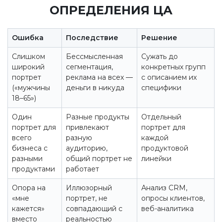
ОПРЕДЕЛЕНИЯ ЦА
Ошибка
Последствие
Решение
Слишком
Бессмысленная
Сужать до
широкий
сегментация,
конкретных групп
портрет
реклама на всех —
с описанием их
(«мужчины
деньги в никуда
специфики
18–65»)
Один
Разные продукты
Отдельный
портрет для
привлекают
портрет для
всего
разную
каждой
бизнеса с
аудиторию,
продуктовой
разными
общий портрет не
линейки
продуктами
работает
Опора на
Иллюзорный
Анализ CRM,
«мне
портрет, не
опросы клиентов,
кажется»
совпадающий с
веб-аналитика
вместо
реальностью