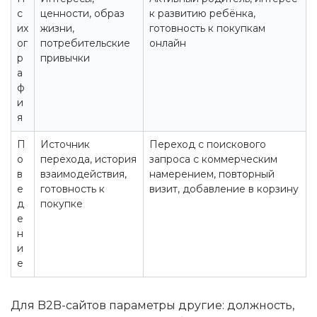
с
ценности, образ
к развитию ребёнка,
их
жизни,
готовность к покупкам
ог
потребительские
онлайн
р
привычки
а
ф
и
я
П
Источник
Переход с поискового
о
перехода, история
запроса с коммерческим
в
взаимодействия,
намерением, повторный
е
готовность к
визит, добавление в корзину
д
покупке
е
н
и
е
Для B2B-сайтов параметры другие: должность,