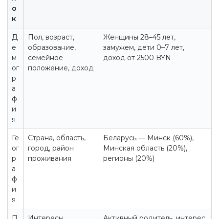
о
к
Д
Пол, возраст,
Женщины 28–45 лет,
е
образование,
замужем, дети 0–7 лет,
м
семейное
доход от 2500 BYN
ог
положение, доход
р
а
ф
и
я
Ге
Страна, область,
Беларусь — Минск (60%),
ог
город, район
Минская область (20%),
р
проживания
регионы (20%)
а
ф
и
я
П
Интересы,
Активный родитель, интерес