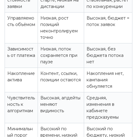
стоимость
старте, низкая на
стабильная, растёт
заявки
дистанции
по конкуренции
Управляемо
Низкая, рост
Высокая, бюджет =
сть объёмом
позиций
поток заявок
неконтролируем
точно
Зависимост
Низкая, поток
Высокая, без
ь от платежа
сохраняется при
бюджета потока
паузе
нет
Накопление
Контент, ссылки,
Накопления нет,
актива
позиции остаются
кампания
обнуляется
Чувствитель
Высокая, апдейты
Средняя,
ность к
меняют
изменения в
алгоритмам
видимость
кабинете
предсказуемы
Минимальн
Высокий по
Высокий по
ый порог
времени, низкий
бюджету, низкий