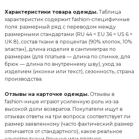
Характеристики товара одежды.
Таблица
характеристик содержит fashion-специфичные
поля: размерный ряд с переводом между
размерными стандартами (RU 44 = EU 36 = US 6 =
UK 8), состав ткани в процентах (90% хлопок, 10%
эластан), длина изделия в сантиметрах по
размерам (для платьев — длина по спинке, для
брюк — длина по внутреннему шву), уход за
изделием (иконки или текст), сезонность, страна
производства.
Отзывы на карточке одежды.
Отзывы в
fashion-нише играют усиленную роль из-за
высокой доли возвратов. Покупатели ищут в
отзывах ответы на три вопроса: соответствует ли
размер заявленному (часто фактический размер
отличается от стандартного), какое реальное
качество ткани (тоньше или плотнее