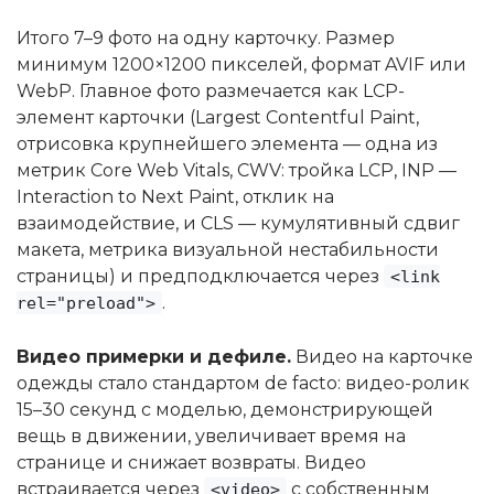
Итого 7–9 фото на одну карточку. Размер
минимум 1200×1200 пикселей, формат AVIF или
WebP. Главное фото размечается как LCP-
элемент карточки (Largest Contentful Paint,
отрисовка крупнейшего элемента — одна из
метрик Core Web Vitals, CWV: тройка LCP, INP —
Interaction to Next Paint, отклик на
взаимодействие, и CLS — кумулятивный сдвиг
макета, метрика визуальной нестабильности
страницы) и предподключается через
<link
.
rel="preload">
Видео примерки и дефиле.
Видео на карточке
одежды стало стандартом de facto: видео-ролик
15–30 секунд с моделью, демонстрирующей
вещь в движении, увеличивает время на
странице и снижает возвраты. Видео
встраивается через
с собственным
<video>