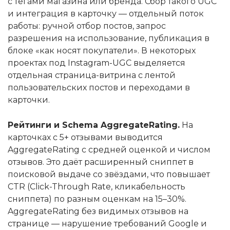
с тегами магазина или бренда. Сбор такого UGC
и интеграция в карточку — отдельный поток
работы: ручной отбор постов, запрос
разрешения на использование, публикация в
блоке «как носят покупатели». В некоторых
проектах под Instagram-UGC выделяется
отдельная страница-витрина с лентой
пользовательских постов и переходами в
карточки.
Рейтинги и Schema AggregateRating.
На
карточках с 5+ отзывами выводится
AggregateRating с средней оценкой и числом
отзывов. Это даёт расширенный сниппет в
поисковой выдаче со звёздами, что повышает
CTR (Click-Through Rate, кликабельность
сниппета) по разным оценкам на 15–30%.
AggregateRating без видимых отзывов на
странице — нарушение требований Google и