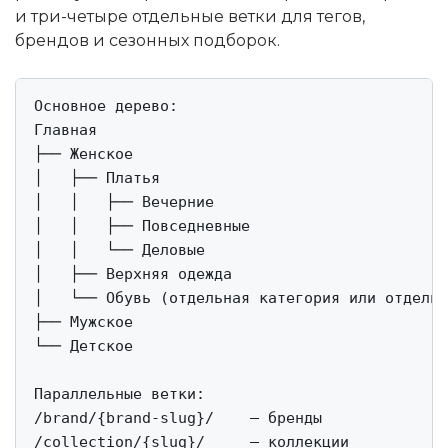
и три-четыре отдельные ветки для тегов,
брендов и сезонных подборок.
Основное дерево:

Главная

├── Женское

│   ├── Платья

│   │   ├── Вечерние

│   │   ├── Повседневные

│   │   └── Деловые

│   ├── Верхняя одежда

│   └── Обувь (отдельная категория или отдельн
├── Мужское

└── Детское

Параллельные ветки:

/brand/{brand-slug}/    — бренды

/collection/{slug}/     — коллекции
