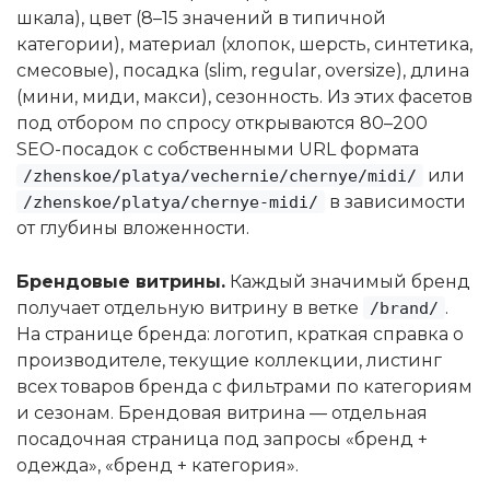
шкала), цвет (8–15 значений в типичной
категории), материал (хлопок, шерсть, синтетика,
смесовые), посадка (slim, regular, oversize), длина
(мини, миди, макси), сезонность. Из этих фасетов
под отбором по спросу открываются 80–200
SEO-посадок с собственными URL формата
или
/zhenskoe/platya/vechernie/chernye/midi/
в зависимости
/zhenskoe/platya/chernye-midi/
от глубины вложенности.
Брендовые витрины.
Каждый значимый бренд
получает отдельную витрину в ветке
.
/brand/
На странице бренда: логотип, краткая справка о
производителе, текущие коллекции, листинг
всех товаров бренда с фильтрами по категориям
и сезонам. Брендовая витрина — отдельная
посадочная страница под запросы «бренд +
одежда», «бренд + категория».