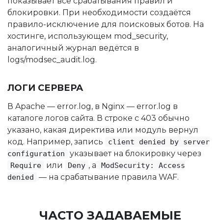
показывает все срабатывания правил и
блокировки. При необходимости создаётся
правило-исключение для поисковых ботов. На
хостинге, использующем mod_security,
аналогичный журнал ведётся в
logs/modsec_audit.log.
ЛОГИ СЕРВЕРА
В Apache — error.log, в Nginx — error.log в
каталоге логов сайта. В строке с 403 обычно
указано, какая директива или модуль вернул
код. Например, запись
client denied by server
указывает на блокировку через
configuration
или
, а
Require
Deny
ModSecurity: Access
— на срабатывание правила WAF.
denied
ЧАСТО ЗАДАВАЕМЫЕ