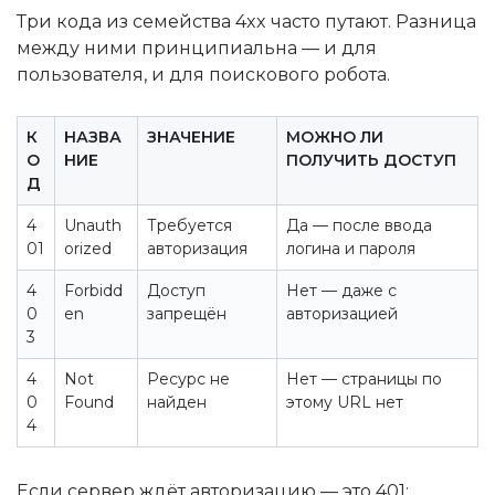
Три кода из семейства 4xx часто путают. Разница
между ними принципиальна — и для
пользователя, и для поискового робота.
К
НАЗВА
ЗНАЧЕНИЕ
МОЖНО ЛИ
О
НИЕ
ПОЛУЧИТЬ ДОСТУП
Д
4
Unauth
Требуется
Да — после ввода
01
orized
авторизация
логина и пароля
4
Forbidd
Доступ
Нет — даже с
0
en
запрещён
авторизацией
3
4
Not
Ресурс не
Нет — страницы по
0
Found
найден
этому URL нет
4
Если сервер ждёт авторизацию — это 401: