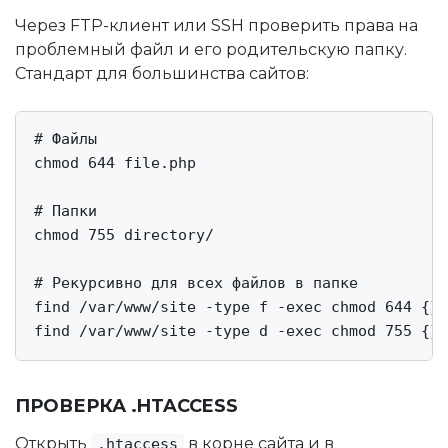
Через FTP-клиент или SSH проверить права на
проблемный файл и его родительскую папку.
Стандарт для большинства сайтов:
# Файлы

chmod 644 file.php

# Папки

chmod 755 directory/

# Рекурсивно для всех файлов в папке

find /var/www/site -type f -exec chmod 644 {} 
find /var/www/site -type d -exec chmod 755 {} 
ПРОВЕРКА .HTACCESS
Открыть
в корне сайта и в
.htaccess