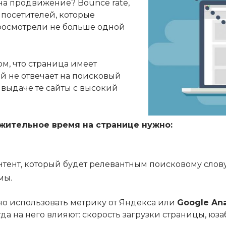
 на продвижение? Bounce rate,
 посетителей, которые
просмотрели не больше одной
ом, что страница имеет
ый не отвечает на поисковый
 выдаче те сайты с высокий
жительное время на странице нужно:
тент, который будет релевантным поисковому слов
мы.
о использовать метрику от Яндекса или
G
oogle
A
na
гда на него влияют: скорость загрузки страницы, ю