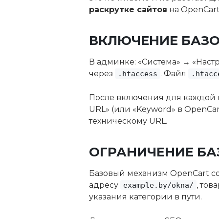
раскрутке сайтов
на OpenCart
ВКЛЮЧЕНИЕ БАЗО
В админке: «Система» → «Наст
через
. Файл
.htaccess
.htacc
После включения для каждой 
URL» (или «Keyword» в OpenCart
техническому URL.
ОГРАНИЧЕНИЕ БА
Базовый механизм OpenCart со
адресу
, тов
example.by/okna/
указания категории в пути.