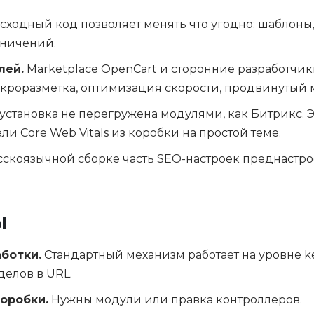
ходный код позволяет менять что угодно: шаблоны,
аничений.
лей.
Marketplace OpenCart и сторонние разработчи
кроразметка, оптимизация скорости, продвинутый
установка не перегружена модулями, как Битрикс. Э
и Core Web Vitals из коробки на простой теме.
сскоязычной сборке часть SEO-настроек преднастро
Ы
ботки.
Стандартный механизм работает на уровне k
делов в URL.
коробки.
Нужны модули или правка контроллеров.