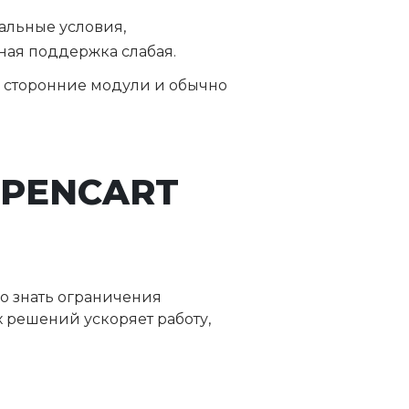
альные условия,
ная поддержка слабая.
з сторонние модули и обычно
OPENCART
но знать ограничения
 решений ускоряет работу,