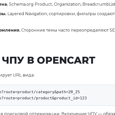
ена.
Schema.org Product, Organization, BreadcrumbLi
ры.
Layered Navigation, сортировки, фильтры создаю
рмления.
Сторонние темы часто переопределяют S
ЧПУ В OPENCART
ирует URL вида:
p?route=product/category&path=20_25

p?route=product/product&product_id=123
 для поисковой оптимизации. Включение ЧПУ — обя