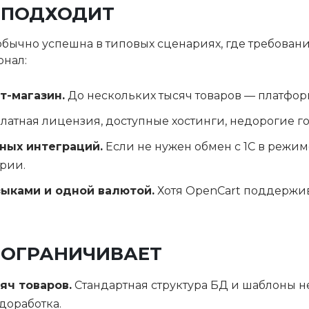
 ПОДХОДИТ
 обычно успешна в типовых сценариях, где требован
онал:
т-магазин.
До нескольких тысяч товаров — платформ
латная лицензия, доступные хостинги, недорогие г
ных интеграций.
Если не нужен обмен с 1С в режи
рии.
зыками и одной валютой.
Хотя OpenCart поддержив
 ОГРАНИЧИВАЕТ
яч товаров.
Стандартная структура БД и шаблоны н
доработка.