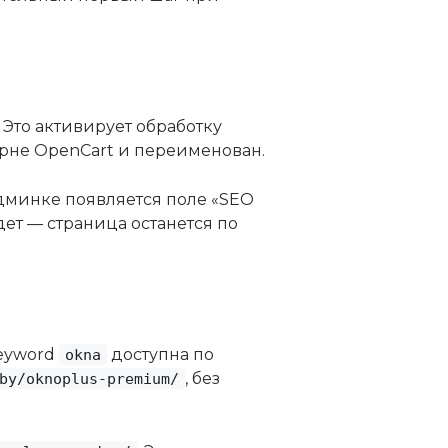
 Это активирует обработку
рне OpenCart и переименован.
дминке появляется поле «SEO
дет — страница останется по
keyword
доступна по
okna
, без
by/oknoplus-premium/