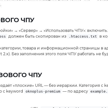
.
ВОГО ЧПУ
ройки» → «Сервер» → «Использовать ЧПУ»: включить.
должен быть скопирован из
в ко
ess
.htaccess.txt
категории, товара и информационной страницы в а
 2.x). Без заполнения этого поля ЧПУ работать не бу
ЗОВОГО ЧПУ
здаёт «плоские» URL — без иерархии. Категория с 
ар с keyword
— по адресу
oknoplus-premium
example.