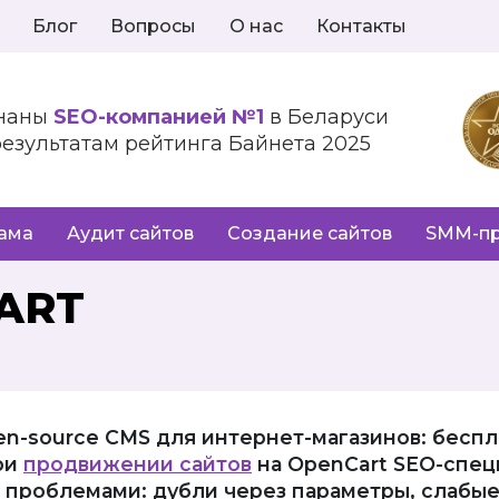
Блог
Вопросы
О нас
Контакты
наны
SEO-компанией №1
в Беларуси
результатам рейтинга Байнета 2025
лама
Аудит сайтов
Создание сайтов
SMM-п
ART
n-source CMS для интернет-магазинов: беспла
ри
продвижении сайтов
на OpenCart SEO-спец
проблемами: дубли через параметры, слабые 