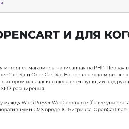
сы
OPENCART И ДЛЯ КОГ
я интернет-магазинов, написанная на PHP. Первая в
enCart 3.x и OpenCart 4.x. На постсоветском рынке
, в котором изначально включены функции под русс
ые SEO-расширения.
у между WordPress + WooCommerce (более универса
оративными CMS вроде 1С-Битрикса. OpenCart легч