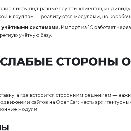
айс-листы под разные группы клиентов, индивиду
кой к группам — реализуются модулями, но коробоч
с учётными системами.
Импорт из 1С работает чере
ретную учётную базу.
 СЛАБЫЕ СТОРОНЫ 
 ставку, а где встроится сторонним решением — важ
одвижении сайтов на OpenCart часть архитектурных
оронние модули.
НЫ