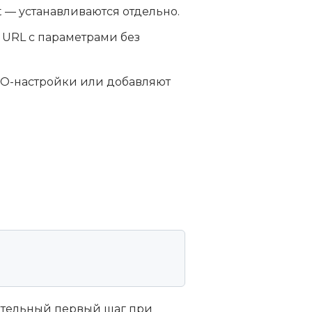
st — устанавливаются отдельно.
т URL с параметрами без
EO-настройки или добавляют
зательный первый шаг при