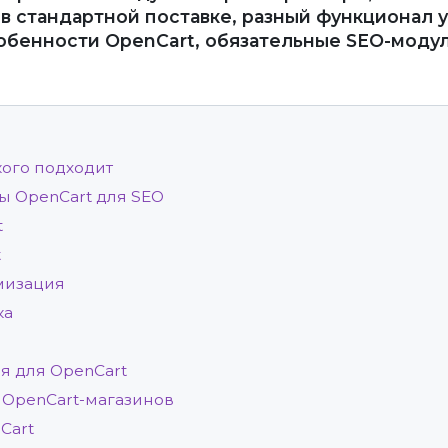
 стандартной поставке, разный функционал у в
бенности OpenCart, обязательные SEO-модули
кого подходит
ы OpenCart для SEO
t
t
имизация
ка
я для OpenCart
OpenCart-магазинов
Cart