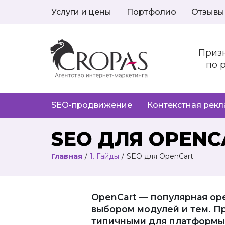
Услуги и цены
Портфолио
Отзывы
Приз
по 
SEO-продвижение
Контекстная рек
SEO ДЛЯ OPENC
Главная
/
1. Гайды
/
SEO для OpenCart
OpenCart — популярная ope
выбором модулей и тем. П
типичными для платформы 