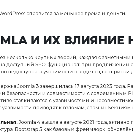
WordPress справится за меньшее время и деньги.
MLA И ИХ ВЛИЯНИЕ 
ез несколько крупных версий, каждая с заметными
на доступный SEO-функционал: при продвижении са
ов недоступна, а уязвимости в коде создают риски
ржка Joomla 3 завершилась 17 августа 2023 года. 
й безопасности и совместимости с современным PHP
ктиве сталкиваются с уязвимостями и несовместим
о: уязвимости приводят к взломам, спам-инъекциям 
льная.
Joomla 4 вышла в августе 2021 года, активно
ктура: Bootstrap 5 как базовый фреймворк, обновлё