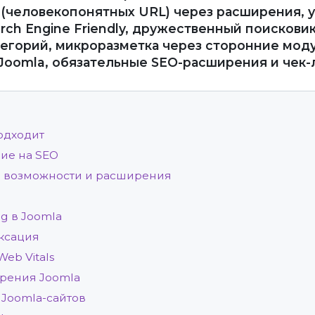
 (человекопонятных URL) через расширения, 
rch Engine Friendly, дружественный поискови
тегорий, микроразметка через сторонние мод
oomla, обязательные SEO-расширения и чек-л
подходит
ние на SEO
е возможности и расширения
g в Joomla
ексация
Web Vitals
рения Joomla
Joomla-сайтов