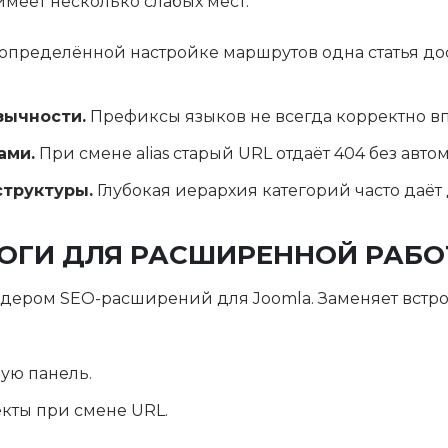
меет несколько слабых мест:
определённой настройке маршрутов одна статья до
зычности.
Префиксы языков не всегда корректно вп
ами.
При смене alias старый URL отдаёт 404 без автом
структуры.
Глубокая иерархия категорий часто даёт
ЛОГИ ДЛЯ РАСШИРЕННОЙ РАБ
идером SEO-расширений для Joomla. Заменяет встр
ную панель.
кты при смене URL.