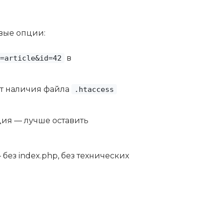
вые опции:
в
=article&id=42
ет наличия файла
.htaccess
ция — лучше оставить
без index.php, без технических