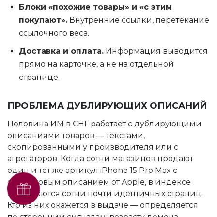
Блоки «похожие товары» и «с этим
покупают».
Внутренние ссылки, перетекание
ссылочного веса.
Доставка и оплата.
Информация выводится
прямо на карточке, а не на отдельной
странице.
ПРОБЛЕМА ДУБЛИРУЮЩИХ ОПИСАНИЙ
Половина ИМ в СНГ работает с дублирующими
описаниями товаров — текстами,
скопированными у производителя или с
агрегаторов. Когда сотни магазинов продают
один и тот же артикул iPhone 15 Pro Max с
одинаковым описанием от Apple, в индексе
Получить SEO-аудит
оказываются сотни почти идентичных страниц.
бесплатно
Кто из них окажется в выдаче — определяется
по сторонним сигналам: возрасту домена,