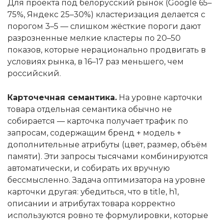
Для проекта под белорусский рынок (Google 65–
75%, Яндекс 25–30%) кластеризация делается с
порогом 3–5 — слишком жёсткие пороги дают
разрозненные мелкие кластеры по 20–50
показов, которые нерационально продвигать в
условиях рынка, в 16–17 раз меньшего, чем
российский.
Карточечная семантика.
На уровне карточки
товара отдельная семантика обычно не
собирается — карточка получает трафик по
запросам, содержащим бренд + модель +
дополнительные атрибуты (цвет, размер, объём
памяти). Эти запросы тысячами комбинируются
автоматически, и собирать их вручную
бессмысленно. Задача оптимизатора на уровне
карточки другая: убедиться, что в title, h1,
описании и атрибутах товара корректно
используются ровно те формулировки, которые