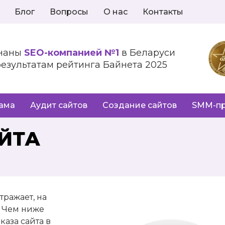
Блог
Вопросы
О нас
Контакты
наны
SEO-компанией №1
в Беларуси
результатам рейтинга Байнета 2025
лама
Аудит сайтов
Создание сайтов
SMM-п
ЙТА
тражает, на
. Чем ниже
каза сайта в