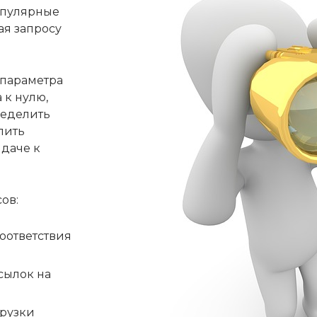
опулярные
ая запросу
 параметра
 к нулю,
ределить
лить
ыдаче к
ов:
оответствия
сылок на
рузки