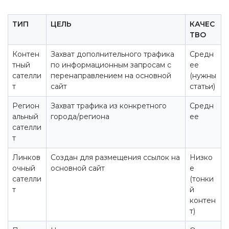
ТИП
ЦЕЛЬ
КАЧЕС
ТВО
Контен
Захват дополнительного трафика
Средн
тный
по информационным запросам с
ее
сателли
перенаправлением на основной
(нужны
т
сайт
статьи)
Регион
Захват трафика из конкретного
Средн
альный
города/региона
ее
сателли
т
Линков
Создан для размещения ссылок на
Низко
очный
основной сайт
е
сателли
(тонки
т
й
контен
т)