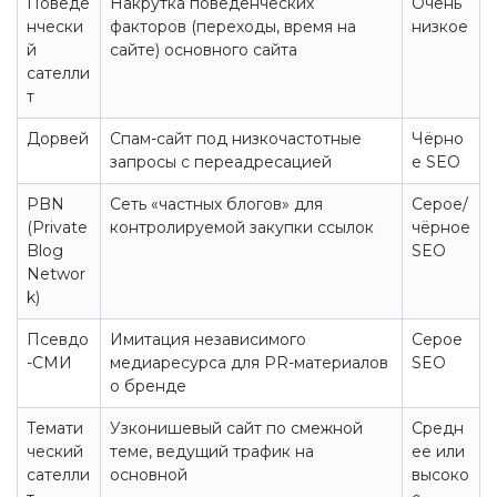
Поведе
Накрутка поведенческих
Очень
нчески
факторов (переходы, время на
низкое
й
сайте) основного сайта
сателли
т
Дорвей
Спам-сайт под низкочастотные
Чёрно
запросы с переадресацией
е SEO
PBN
Сеть «частных блогов» для
Серое/
(Private
контролируемой закупки ссылок
чёрное
Blog
SEO
Networ
k)
Псевдо
Имитация независимого
Серое
-СМИ
медиаресурса для PR-материалов
SEO
о бренде
Темати
Узконишевый сайт по смежной
Средн
ческий
теме, ведущий трафик на
ее или
сателли
основной
высоко