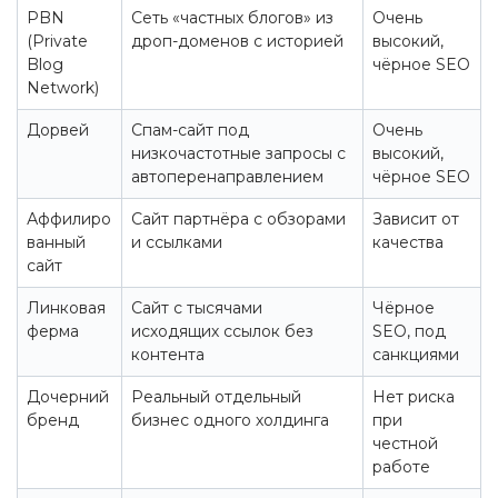
PBN
Сеть «частных блогов» из
Очень
(Private
дроп-доменов с историей
высокий,
Blog
чёрное SEO
Network)
Дорвей
Спам-сайт под
Очень
низкочастотные запросы с
высокий,
автоперенаправлением
чёрное SEO
Аффилиро
Сайт партнёра с обзорами
Зависит от
ванный
и ссылками
качества
сайт
Линковая
Сайт с тысячами
Чёрное
ферма
исходящих ссылок без
SEO, под
контента
санкциями
Дочерний
Реальный отдельный
Нет риска
бренд
бизнес одного холдинга
при
честной
работе