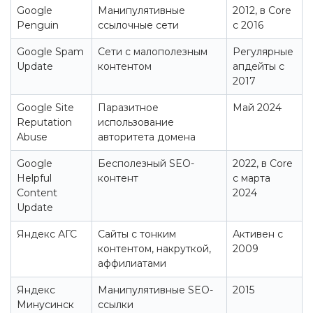
Google
Манипулятивные
2012, в Core
Penguin
ссылочные сети
с 2016
Google Spam
Сети с малополезным
Регулярные
Update
контентом
апдейты с
2017
Google Site
Паразитное
Май 2024
Reputation
использование
Abuse
авторитета домена
Google
Бесполезный SEO-
2022, в Core
Helpful
контент
с марта
Content
2024
Update
Яндекс АГС
Сайты с тонким
Активен с
контентом, накруткой,
2009
аффилиатами
Яндекс
Манипулятивные SEO-
2015
Минусинск
ссылки