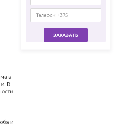
ма в
и. В
ности.
оба и