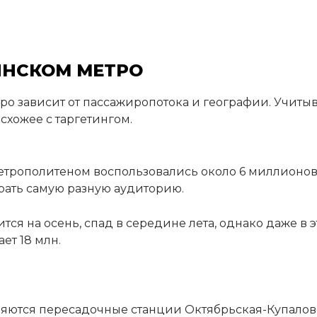
ИНСКОМ МЕТРО
о зависит от пассажиропотока и географии. Учиты
 схожее с таргетингом.
метрополитеном воспользовались около 6 миллионов 
брать самую разную аудиторию.
ся на осень, спад в середине лета, однако даже в э
ет 18 млн.
ляются пересадочные станции Октябрьская-Купалов