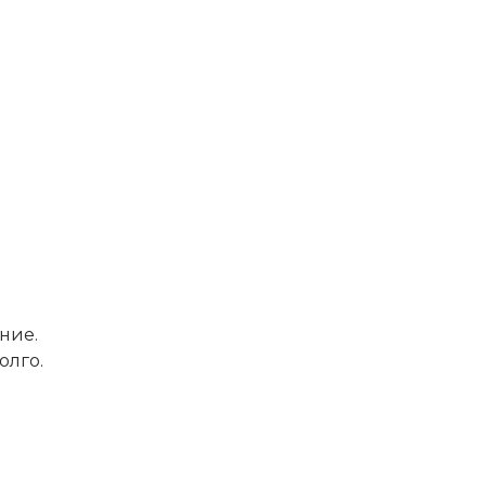
ние.
олго.