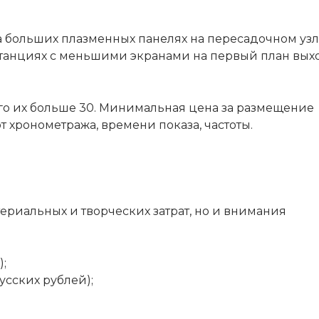
 больших плазменных панелях на пересадочном узл
 станциях с меньшими экранами на первый план вых
го их больше 30. Минимальная цена за размещение
т хронометража, времени показа, частоты.
риальных и творческих затрат, но и внимания
);
усских рублей);