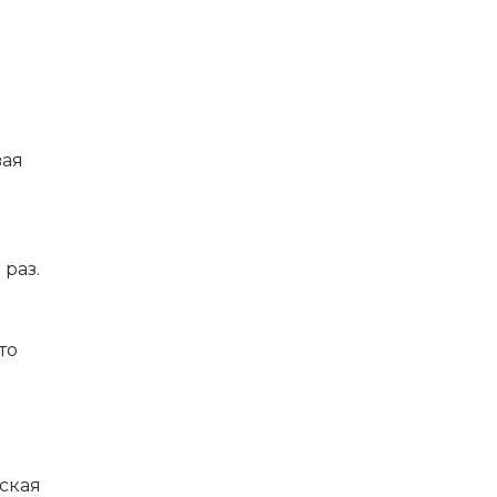
вая
раз.
то
ская