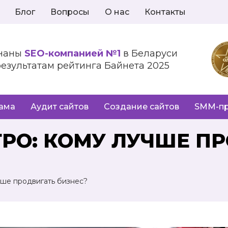
Блог
Вопросы
О нас
Контакты
наны
SEO-компанией №1
в Беларуси
результатам рейтинга Байнета 2025
лама
Аудит сайтов
Создание сайтов
SMM-п
ТРО: КОМУ ЛУЧШЕ П
чше продвигать бизнес?