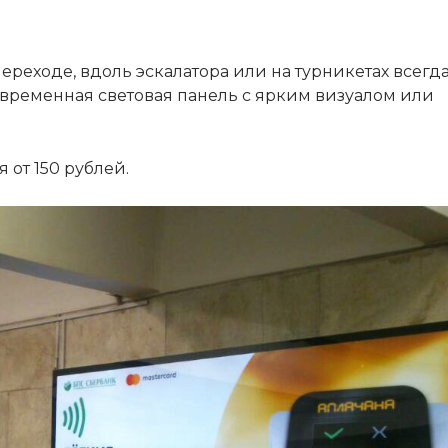
ереходе, вдоль эскалатора или на турникетах всегд
овременная световая панель с ярким визуалом или
 от 150 рублей.