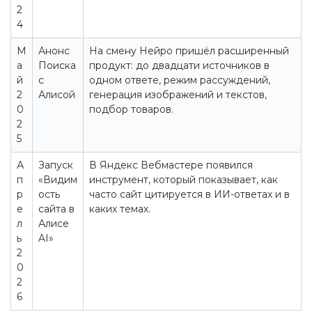
2
4
М
Анонс
На смену Нейро пришёл расширенный
а
Поиска
продукт: до двадцати источников в
й
с
одном ответе, режим рассуждений,
2
Алисой
генерация изображений и текстов,
0
подбор товаров.
2
5
А
Запуск
В Яндекс Вебмастере появился
п
«Видим
инструмент, который показывает, как
р
ость
часто сайт цитируется в ИИ-ответах и в
е
сайта в
каких темах.
л
Алисе
ь
AI»
2
0
2
6