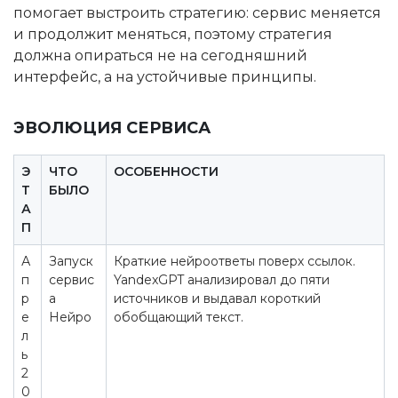
помогает выстроить стратегию: сервис меняется
и продолжит меняться, поэтому стратегия
должна опираться не на сегодняшний
интерфейс, а на устойчивые принципы.
ЭВОЛЮЦИЯ СЕРВИСА
Э
ЧТО
ОСОБЕННОСТИ
Т
БЫЛО
А
П
А
Запуск
Краткие нейроответы поверх ссылок.
п
сервис
YandexGPT анализировал до пяти
р
а
источников и выдавал короткий
е
Нейро
обобщающий текст.
л
ь
2
0