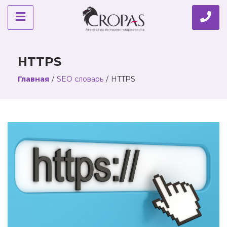
HTTPS
Главная
/
SEO словарь
/
HTTPS