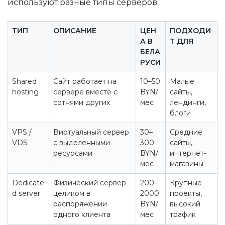
используют разные типы серверов:
ТИП
ОПИСАНИЕ
ЦЕН
ПОДХОДИ
А В
Т ДЛЯ
БЕЛА
РУСИ
Shared
Сайт работает на
10–50
Малые
hosting
сервере вместе с
BYN/
сайты,
сотнями других
мес
лендинги,
блоги
VPS /
Виртуальный сервер
30–
Средние
VDS
с выделенными
300
сайты,
ресурсами
BYN/
интернет-
мес
магазины
Dedicate
Физический сервер
200–
Крупные
d server
целиком в
2000
проекты,
распоряжении
BYN/
высокий
одного клиента
мес
трафик