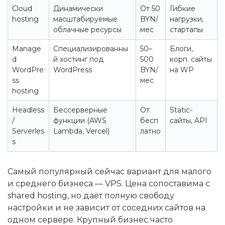
Cloud
Динамически
От 50
Гибкие
hosting
масштабируемые
BYN/
нагрузки,
облачные ресурсы
мес
стартапы
Manage
Специализированны
50–
Блоги,
d
й хостинг под
500
корп. сайты
WordPre
WordPress
BYN/
на WP
ss
мес
hosting
Headless
Бессерверные
От
Static-
/
функции (AWS
бесп
сайты, API
Serverles
Lambda, Vercel)
латно
s
Самый популярный сейчас вариант для малого
и среднего бизнеса — VPS. Цена сопоставима с
shared hosting, но даёт полную свободу
настройки и не зависит от соседних сайтов на
одном сервере. Крупный бизнес часто