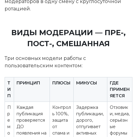
модераторов в одну смену с круглосуточной
ротацией.
ВИДЫ МОДЕРАЦИИ — ПРЕ-,
ПОСТ-, СМЕШАННАЯ
Три основных модели работы с
пользовательским контентом:
Т
ПРИНЦИП
ПЛЮСЫ
МИНУСЫ
ГДЕ
И
ПРИМЕН
П
ЯЕТСЯ
П
Каждая
Контрол
Задержка
Отзовик
р
публикация
ь 100%,
публикации,
и, медиа,
е
проверяется
защита
дорого,
серьёзн
м
ДО
от
отпугивает
ые
о
появления на
спама и
активных
форумы