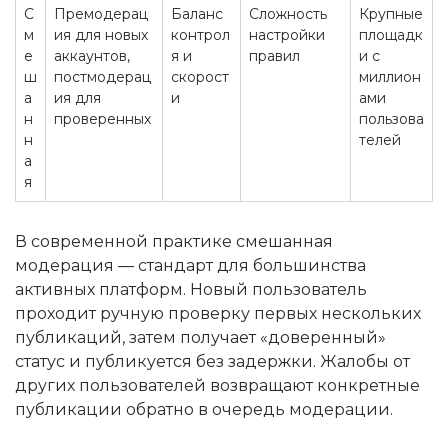
С
Премодерац
Баланс
Сложность
Крупные
м
ия для новых
контрол
настройки
площадк
е
аккаунтов,
я и
правил
и с
ш
постмодерац
скорост
миллион
а
ия для
и
ами
н
проверенных
пользова
н
телей
а
я
В современной практике смешанная
модерация — стандарт для большинства
активных платформ. Новый пользователь
проходит ручную проверку первых нескольких
публикаций, затем получает «доверенный»
статус и публикуется без задержки. Жалобы от
других пользователей возвращают конкретные
публикации обратно в очередь модерации.