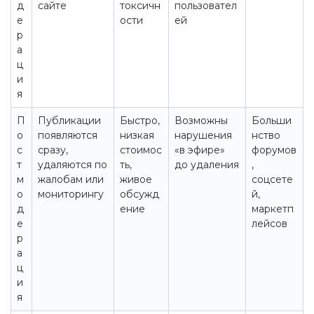
д
сайте
токсичн
пользовател
е
ости
ей
р
а
ц
и
я
П
Публикации
Быстро,
Возможны
Больши
о
появляются
низкая
нарушения
нство
с
сразу,
стоимос
«в эфире»
форумов
т
удаляются по
ть,
до удаления
,
м
жалобам или
живое
соцсете
о
мониторингу
обсужд
й,
д
ение
маркетп
е
лейсов
р
а
ц
и
я