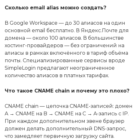
Сколько email alias можно создать?
В Google Workspace — до 30 алиасов на один
основной email бесплатно. В Яндекс.Почте для
домена — около 100 алиасов. В большинстве
хостинг-провайдеров — без ограничений на
алиасы в рамках включённого в тариф объёма
почты. Специализированные сервисы вроде
SimpleLogin предлагают неограниченное
количество алиасов в платных тарифах.
Что такое CNAME chain и почему это плохо?
CNAME chain — цепочка CNAME-записей: домен
A → CNAME на B → CNAME на C → A-запись с IP.
При каждом дополнительном звене браузер
должен делать дополнительный DNS-запрос,
что замедляет первичную загрузку сайта.