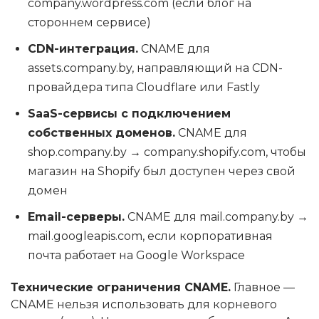
company.wordpress.com (если блог на
стороннем сервисе)
CDN-интеграция.
CNAME для
assets.company.by, направляющий на CDN-
провайдера типа Cloudflare или Fastly
SaaS-сервисы с подключением
собственных доменов.
CNAME для
shop.company.by → company.shopify.com, чтобы
магазин на Shopify был доступен через свой
домен
Email-серверы.
CNAME для mail.company.by →
mail.googleapis.com, если корпоративная
почта работает на Google Workspace
Технические ограничения CNAME.
Главное —
CNAME нельзя использовать для корневого