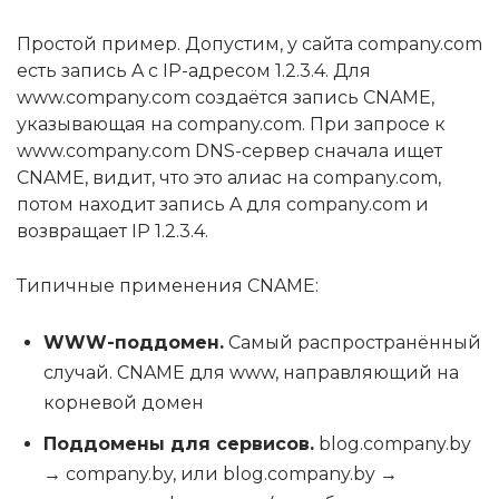
Простой пример. Допустим, у сайта company.com
есть запись A с IP-адресом 1.2.3.4. Для
www.company.com создаётся запись CNAME,
указывающая на company.com. При запросе к
www.company.com DNS-сервер сначала ищет
CNAME, видит, что это алиас на company.com,
потом находит запись A для company.com и
возвращает IP 1.2.3.4.
Типичные применения CNAME:
WWW-поддомен.
Самый распространённый
случай. CNAME для www, направляющий на
корневой домен
Поддомены для сервисов.
blog.company.by
→ company.by, или blog.company.by →