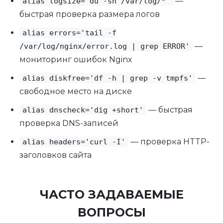
—
alias logsize='du -sh /var/log/*'
быстрая проверка размера логов
alias errors='tail -f
—
/var/log/nginx/error.log | grep ERROR'
мониторинг ошибок Nginx
—
alias diskfree='df -h | grep -v tmpfs'
свободное место на диске
— быстрая
alias dnscheck='dig +short'
проверка DNS-записей
— проверка HTTP-
alias headers='curl -I'
заголовков сайта
ЧАСТО ЗАДАВАЕМЫЕ
ВОПРОСЫ