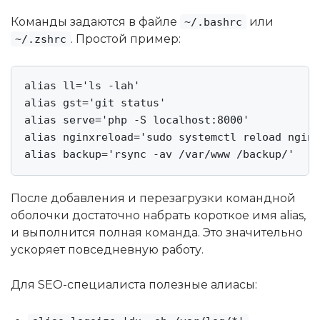
Команды задаются в файле
или
~/.bashrc
. Простой пример:
~/.zshrc
alias ll='ls -lah'

alias gst='git status'

alias serve='php -S localhost:8000'

alias nginxreload='sudo systemctl reload nginx
alias backup='rsync -av /var/www /backup/'
После добавления и перезагрузки командной
оболочки достаточно набрать короткое имя alias,
и выполнится полная команда. Это значительно
ускоряет повседневную работу.
Для SEO-специалиста полезные алиасы: