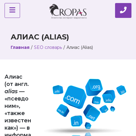
АЛИАС (ALIAS)
Главная
/
SEO словарь
/
Алиас (Alias)
Алиас
(от англ.
alias
—
«псевдо
ним»,
«также
известен
как») — в
информа