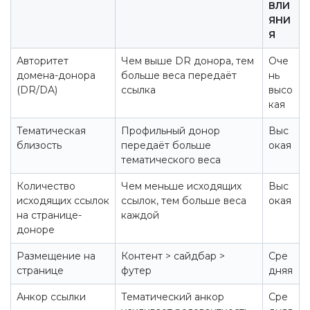
ВЛИ
ЯНИ
Я
Авторитет
Чем выше DR донора, тем
Оче
домена-донора
больше веса передаёт
нь
(DR/DA)
ссылка
высо
кая
Тематическая
Профильный донор
Выс
близость
передаёт больше
окая
тематического веса
Количество
Чем меньше исходящих
Выс
исходящих ссылок
ссылок, тем больше веса
окая
на странице-
каждой
доноре
Размещение на
Контент > сайдбар >
Сре
странице
футер
дняя
Анкор ссылки
Тематический анкор
Сре