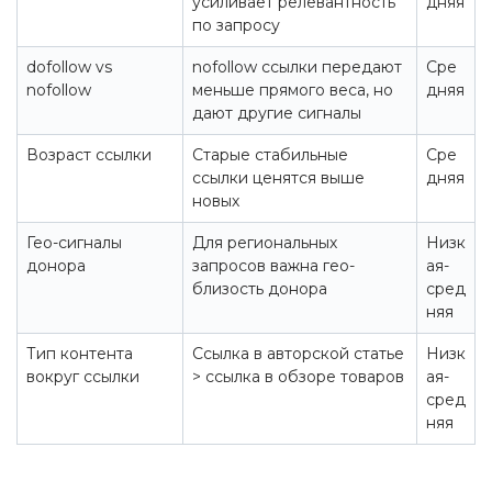
усиливает релевантность
дняя
по запросу
dofollow vs
nofollow ссылки передают
Сре
nofollow
меньше прямого веса, но
дняя
дают другие сигналы
Возраст ссылки
Старые стабильные
Сре
ссылки ценятся выше
дняя
новых
Гео-сигналы
Для региональных
Низк
донора
запросов важна гео-
ая-
близость донора
сред
няя
Тип контента
Ссылка в авторской статье
Низк
вокруг ссылки
> ссылка в обзоре товаров
ая-
сред
няя