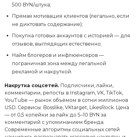
500 BYN/штука;
Прямая мотивация клиентов (легально, если
не диктовать содержание);
Покупка готовых аккаунтов с историей — для
отзывов, выглядящих естественно;
Найм блогеров и инфлюенсеров —
пограничная зона между легальной
рекламой и накруткой.
Накрутка соцсетей.
Подписчики, лайки,
комментарии, репосты в Instagram, VK, TikTok,
YouTube — рынок объёмом в сотни миллионов
USD. Сервисы: Bosslike, VKtarget, LikesRock. Цена
— от 0,5 копейки за лайк до 5–10 BYN за
комментарий с упоминанием бренда.
Современные алгоритмы социальных сетей
научились распознавать массовую накрутку, и