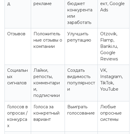
д
рекламе
бюджет
ект, Google
конкурента
Ads
или
заработать
Отзывов
Положитель
Улучшить
Otzovik,
ные отзывы о
репутацию
Flamp,
компании
Banki.ru,
Google
Reviews
Социальн
Лайки,
Создать
VK,
ых
репосты,
видимость
Instagram,
сигналов
комментари
популярност
TikTok,
и,
и
YouTube
подписчики
Голосов в
Голоса за
Выиграть
Любые
опросах /
конкретный
голосование
опросные
конкурса
вариант
системы
х