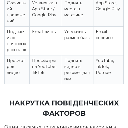
Скачиван
Установки в
Поднять
App Store,
ий
App Store /
место в
Google Play
приложе
Google Play
магазине
ний
Подписч
Email-листы
Увеличить
Email-
иков
размер базы
сервисы
почтовых
рассылок
Просмот
Просмотры
Поднять
YouTube,
ров
на YouTube,
видео в
TikTok,
видео
TikTok
рекомендац
Rutube
иях
НАКРУТКА ПОВЕДЕНЧЕСКИХ
ФАКТОРОВ
Один из самых популярных видов накрутки в