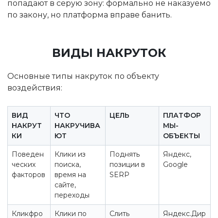
попадают в серую зону: формально не наказуемо
по закону, но платформа вправе банить.
ВИДЫ НАКРУТОК
Основные типы накруток по объекту
воздействия:
ВИД
ЧТО
ЦЕЛЬ
ПЛАТФОР
НАКРУТ
НАКРУЧИВА
МЫ-
КИ
ЮТ
ОБЪЕКТЫ
Поведен
Клики из
Поднять
Яндекс,
ческих
поиска,
позиции в
Google
факторов
время на
SERP
сайте,
переходы
Кликфро
Клики по
Слить
Яндекс.Дир