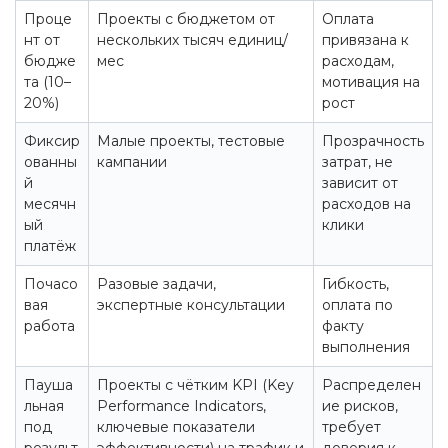
Проце
Проекты с бюджетом от
Оплата
нт от
нескольких тысяч единиц/
привязана к
бюдже
мес
расходам,
та (10–
мотивация на
20%)
рост
Фиксир
Малые проекты, тестовые
Прозрачность
ованны
кампании
затрат, не
й
зависит от
месячн
расходов на
ый
клики
платёж
Почасо
Разовые задачи,
Гибкость,
вая
экспертные консультации
оплата по
работа
факту
выполнения
Пауша
Проекты с чётким KPI (Key
Распределен
льная
Performance Indicators,
ие рисков,
под
ключевые показатели
требует