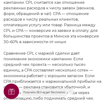
кампании. CPL считается как отношение
рекламных расходов к числу заявок (звонков,
форм, обращений в чат). CPA — отношение
расходов к числу реальных клиентов,
оплативших услугу или товар. Разница между
CPL и CPA — конверсия из заявки в оплату; для
большинства проектов в Минске эта конверсия
30–60% в зависимости от ниши.
Сравнение CPL с маржой сделки даёт
понимание экономики кампании. Если
средний чек проекта — несколько тысяч
единиц, а CPA составляет несколько сотен —
экономика работает с хорошим запасом. Если
CPA приближается к маржинальной прибыли на
сделке — реклама становится убыточной, и
нужно либо снижать стоимость лида через
Получить SEO-аудит бесплатно
оптимизацию, либо поднимать средний чек.