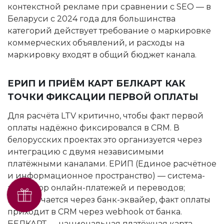
контекстной рекламе при сравнении с SEO — в
Беларуси с 2024 года для большинства
категорий действует требование о маркировке
коммерческих объявлений, и расходы на
маркировку входят в общий бюджет канала.
ЕРИП И ПРИЁМ КАРТ БЕЛКАРТ КАК
ТОЧКИ ФИКСАЦИИ ПЕРВОЙ ОПЛАТЫ
Для расчёта LTV критично, чтобы факт первой
оплаты надёжно фиксировался в CRM. В
белорусских проектах это организуется через
интеграцию с двумя независимыми
платёжными каналами. ЕРИП (Единое расчётное
и информационное пространство) — система-
агрегатор онлайн-платежей и переводов;
Получить SEO-аудит
подключается через банк-эквайер, факт оплаты
бесплатно
приходит в CRM через webhook от банка.
БЕЛКАРТ — национальная платёжная карта