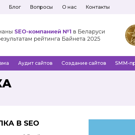
Блог
Вопросы
О нас
Контакты
наны
SEO-компанией №1
в Беларуси
результатам рейтинга Байнета 2025
лама
Аудит сайтов
Создание сайтов
SMM-п
КА
ЛКА В
SEO