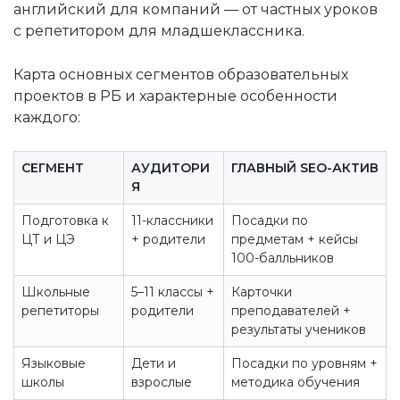
английский для компаний — от частных уроков
с репетитором для младшеклассника.
Карта основных сегментов образовательных
проектов в РБ и характерные особенности
каждого:
СЕГМЕНТ
АУДИТОРИ
ГЛАВНЫЙ SEO-АКТИВ
Я
Подготовка к
11-классники
Посадки по
ЦТ и ЦЭ
+ родители
предметам + кейсы
100-балльников
Школьные
5–11 классы +
Карточки
репетиторы
родители
преподавателей +
результаты учеников
Языковые
Дети и
Посадки по уровням +
школы
взрослые
методика обучения