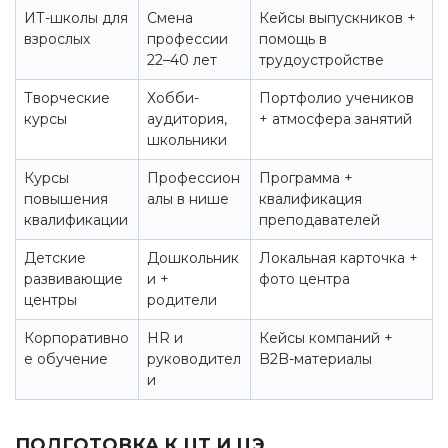
ИТ-школы для
Смена
Кейсы выпускников +
взрослых
профессии
помощь в
22–40 лет
трудоустройстве
Творческие
Хобби-
Портфолио учеников
курсы
аудитория,
+ атмосфера занятий
школьники
Курсы
Профессион
Программа +
повышения
алы в нише
квалификация
квалификации
преподавателей
Детские
Дошкольник
Локальная карточка +
развивающие
и +
фото центра
центры
родители
Корпоративно
HR и
Кейсы компаний +
е обучение
руководител
B2B-материалы
и
ПОДГОТОВКА К ЦТ И ЦЭ