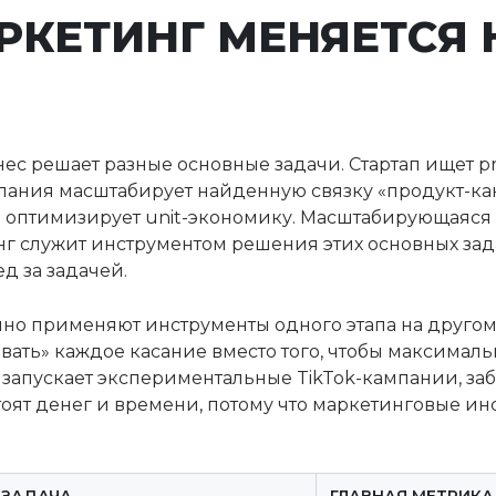
РКЕТИНГ МЕНЯЕТСЯ 
ес решает разные основные задачи. Стартап ищет pr
мпания масштабирует найденную связку «продукт-ка
и оптимизирует unit-экономику. Масштабирующаяся
г служит инструментом решения этих основных зада
д за задачей.
о применяют инструменты одного этапа на другом.
вать» каждое касание вместо того, чтобы максимал
 запускает экспериментальные TikTok-кампании, за
стоят денег и времени, потому что маркетинговые и