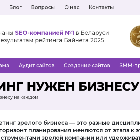
Блог
Вопросы
О нас
Контакты
наны
SEO-компанией №1
в Беларуси
результатам рейтинга Байнета 2025
лама
Аудит сайтов
Создание сайтов
SMM-п
ИНГ НУЖЕН БИЗНЕС
знесу на каждом
етинг зрелого бизнеса — это разные дисципли
горизонт планирования меняются от этапа к э
нструментами зрелой компании или удержива