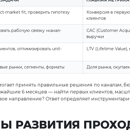
 ЗАДАЧА
ГЛАВНАЯ МЕТРИКА
t-market fit, проверить гипотезу
Конверсия в первую 
клиентов
ать рабочую связку «канал-
CAC (Customer Acquis
выручки
иентов, оптимизировать unit-
LTV (Lifetime Value)
вые рынки, сегменты, форматы
Доля рынка, окупае
могает принять правильные решения по каналам, бю
лижайшие 6 месяцев — найти первых клиентов, масшт
вое направление? Ответ определяет инструментари
ПЫ РАЗВИТИЯ ПРОХО