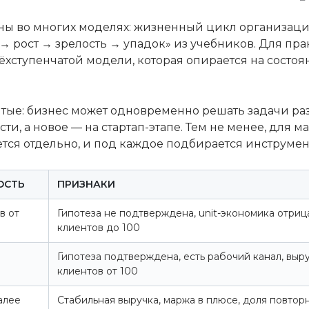
ны во многих моделях: жизненный цикл организаци
 → рост → зрелость → упадок» из учебников. Для пр
хступенчатой модели, которая опирается на состоя
ые: бизнес может одновременно решать задачи раз
ти, а новое — на стартап-этапе. Тем не менее, для
ся отдельно, и под каждое подбирается инструмент
ОСТЬ
ПРИЗНАКИ
в от
Гипотеза не подтверждена, unit-экономика отриц
клиентов до 100
Гипотеза подтверждена, есть рабочий канал, выру
клиентов от 100
алее
Стабильная выручка, маржа в плюсе, доля повтор