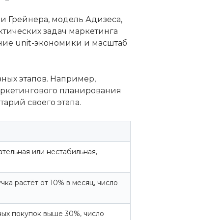
и Грейнера, модель Адизеса,
актических задач маркетинга
ние unit-экономики и масштаб
ных этапов. Например,
 маркетингового планирования
арий своего этапа.
ательная или нестабильная,
чка растёт от 10% в месяц, число
ных покупок выше 30%, число