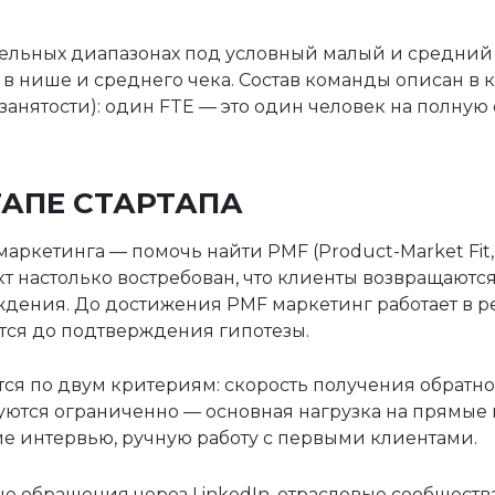
ельных диапазонах под условный малый и средний
в нише и среднего чека. Состав команды описан в к
 занятости): один FTE — это один человек на полную
ТАПЕ СТАРТАПА
 маркетинга — помочь найти PMF (Product-Market Fit,
т настолько востребован, что клиенты возвращаются
ждения. До достижения PMF маркетинг работает в 
ся до подтверждения гипотезы.
тся по двум критериям: скорость получения обратно
зуются ограниченно — основная нагрузка на прямые 
е интервью, ручную работу с первыми клиентами.
 обращения через LinkedIn, отраслевые сообществ