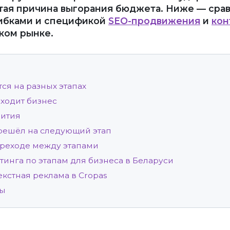
стая причина выгорания бюджета. Ниже — срав
ибками и спецификой
SEO-продвижения
и
кон
ком рынке.
ся на разных этапах
оходит бизнес
вития
ерешёл на следующий этап
реходе между этапами
тинга по этапам для бизнеса в Беларуси
кстная реклама в Cropas
сы