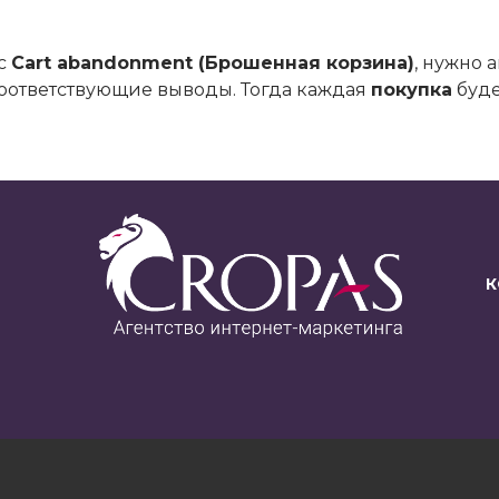
 с
Cart abandonment (Брошенная корзина)
, нужно 
соответствующие выводы. Тогда каждая
покупка
буде
К