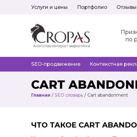
Услуги и цены
Портфолио
Отзывы
Приз
по 
SEO-продвижение
Контекстная рек
CART ABANDON
Главная
/
SEO словарь
/
Cart abandonment
ЧТО
ТАКОЕ
CART ABAND