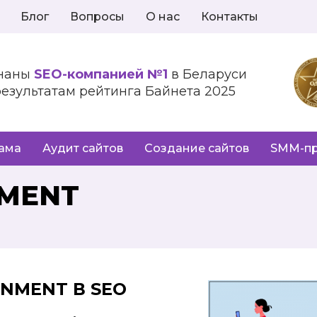
Блог
Вопросы
О нас
Контакты
наны
SEO-компанией №1
в Беларуси
результатам рейтинга Байнета 2025
лама
Аудит сайтов
Создание сайтов
SMM-п
MENT
ONMENT
В
SEO