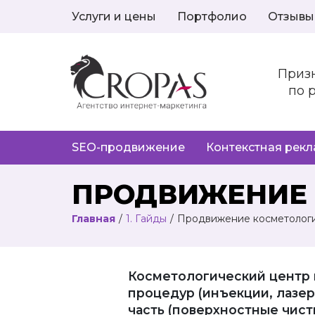
Услуги и цены
Портфолио
Отзывы
Приз
по 
SEO-продвижение
Контекстная рек
ПРОДВИЖЕНИЕ 
Главная
/
1. Гайды
/
Продвижение косметологи
Косметологический центр 
процедур (инъекции, лазе
часть (поверхностные чис