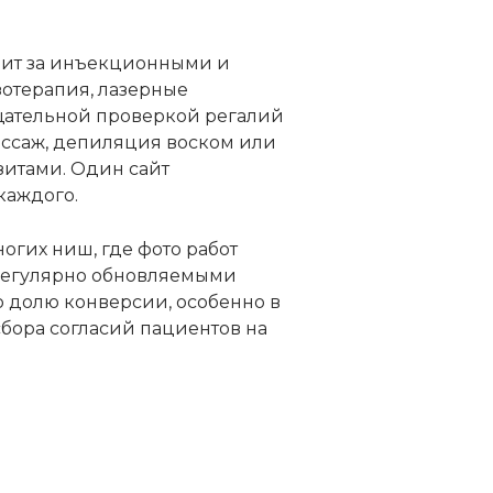
дит за инъекционными и
отерапия, лазерные
щательной проверкой регалий
массаж, депиляция воском или
зитами. Один сайт
каждого.
огих ниш, где фото работ
 регулярно обновляемыми
ю долю конверсии, особенно в
сбора согласий пациентов на