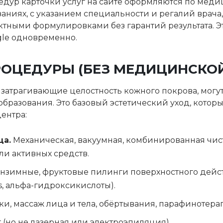
дур карточки услуг на сайте оформляются по меди
ниях, с указанием специальности и регалий врача,
тными формулировками без гарантий результата. Эт
gle одновременно.
РОЦЕДУРЫ (БЕЗ МЕДИЦИНСКО
затрагивающие целостность кожного покрова, могу
бразования. Это базовый эстетический уход, которы
ентра:
ца.
Механическая, вакуумная, комбинированная чис
и активных средств.
нзимные, фруктовые пилинги поверхностного действ
s, альфа-гидроксикислоты).
и, массаж лица и тела, обёртывания, парафинотера
 (но не лазерная или электроэпиляция).