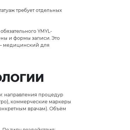
атуаж требует отдельных
 обязательного YMYL-
ены и формы записи. Это
 — медицинский для
ОЛОГИИ
м: направления процедур
етро), коммерческие маркеры
конкретным врачам). Объём
 По типу воздействия: