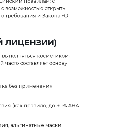
цинским правилам: с
 с возможностью открыть
о требования и Закона «О
Й ЛИЦЕНЗИИ)
т выполняться косметиком-
й часто составляет основу
тка без применения
ия (как правило, до 30% AHA-
пия, альгинатные маски.