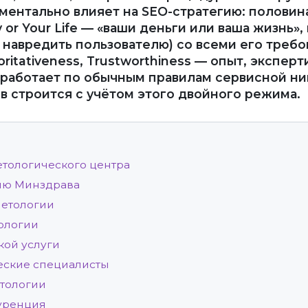
ментально влияет на SEO-стратегию: половин
or Your Life — «ваши деньги или ваша жизнь», 
авредить пользователю) со всеми его требов
horitativeness, Trustworthiness — опыт, экспер
а работает по обычным правилам сервисной н
в строится с учётом этого двойного режима.
тологического центра
зию Минздрава
метологии
тологии
кой услуги
ческие специалисты
етологии
куренция