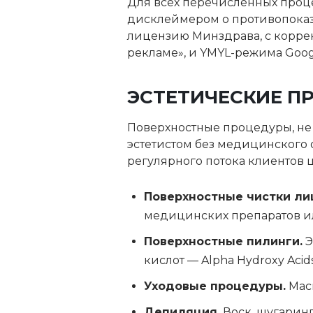
Для всех перечисленных проце
дисклеймером о противопоказа
лицензию Минздрава, с коррек
рекламе», и YMYL-режима Goo
ЭСТЕТИЧЕСКИЕ П
Поверхностные процедуры, не 
эстетистом без медицинского о
регулярного потока клиентов ц
Поверхностные чистки ли
медицинских препаратов ил
Поверхностные пилинги.
Э
кислот — Alpha Hydroxy Acid
Уходовые процедуры.
Маск
Депиляция.
Воск, шугаринг