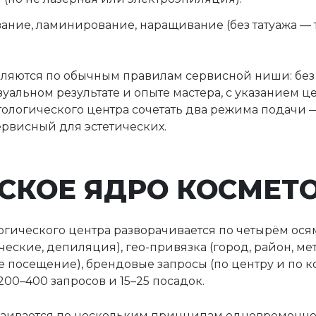
ние, ламинирование, наращивание (без татуажа — т
мляются по обычным правилам сервисной ниши: без
уальном результате и опыте мастера, с указанием ц
етологического центра сочетать два режима подачи
рвисный для эстетических.
СКОЕ ЯДРО КОСМЕТ
огического центра разворачивается по четырём ося
ческие, депиляция), гео-привязка (город, район, м
ое посещение), брендовые запросы (по центру и по 
00–400 запросов и 15–25 посадок.
раивается по нескольким принципам одновременно.