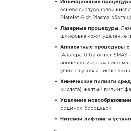
Инъекционные процедуры
основе гиалуроновой кисло
Platelet-Rich Plasma, обог
Лазерные процедуры.
Лазе
шлифовка кожи, удаление п
Аппаратные процедуры с 
(Альтера, Ultraformer; SMAS
апоневротическая система л
ультразвуковая чистка лиц
Химические пилинги сред
кислота), желтый пилинг, ф
Удаление новообразовани
родинок, бородавок.
Нитевой лифтинг и устано