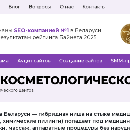
Блог
Вопросы
О нас
Контакты
наны
SEO-компанией №1
в Беларуси
результатам рейтинга Байнета 2025
лама
Аудит сайтов
Создание сайтов
SMM-п
КОСМЕТОЛОГИЧЕСКО
ческого центра
в Беларуси — гибридная ниша на стыке медици
р, химические пилинги) попадает под медици
тки, массаж, аппаратные процедуры без нару