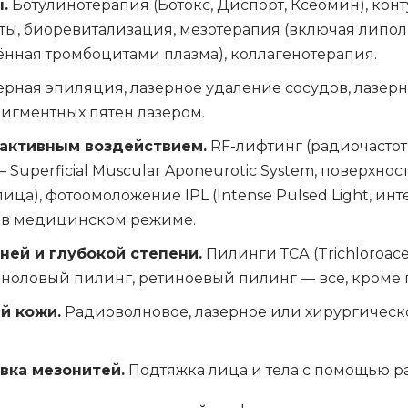
.
Ботулинотерапия (Ботокс, Диспорт, Ксеомин), кон
ты, биоревитализация, мезотерапия (включая липол
ащённая тромбоцитами плазма), коллагенотерапия.
рная эпиляция, лазерное удаление сосудов, лазер
игментных пятен лазером.
активным воздействием.
RF-лифтинг (радиочасто
 — Superficial Muscular Aponeurotic System, поверхн
ица), фотоомоложение IPL (Intense Pulsed Light, ин
а в медицинском режиме.
ней и глубокой степени.
Пилинги ТСА (Trichloroace
еноловый пилинг, ретиноевый пилинг — все, кроме 
й кожи.
Радиоволновое, лазерное или хирургическ
вка мезонитей.
Подтяжка лица и тела с помощью р