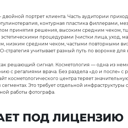
 двойной портрет клиента. Часть аудитории прихо
тулинотерапия, контурная пластика филлерами, мез
ом принятия решения, высоким средним чеком, т
и эстетическими процедурами (чистки лица, уход, 
ом, низким средним чеком, частыми повторными ви
EO-стратегия учитывает разный путь по воронке для 
как решающий сигнал. Косметология — одна из немн
ию с регалиями врача. Без раздела «до и после» с
йт косметологического центра теряет значительну
сегментах. Это требует отдельной инфраструктуры 
ной работы фотографа.
АЕТ ПОД ЛИЦЕНЗИЮ