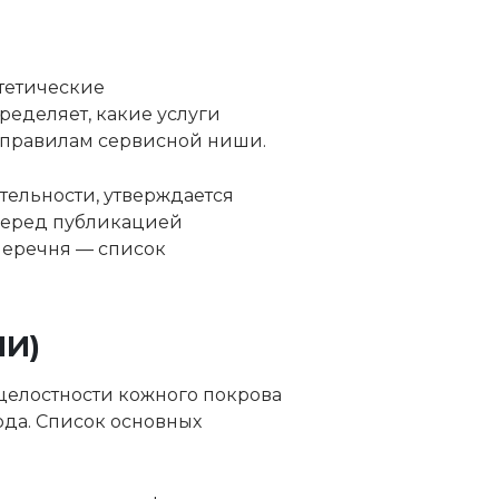
тетические
ределяет, какие услуги
м правилам сервисной ниши.
ельности, утверждается
Перед публикацией
перечня — список
И)
елостности кожного покрова
ода. Список основных