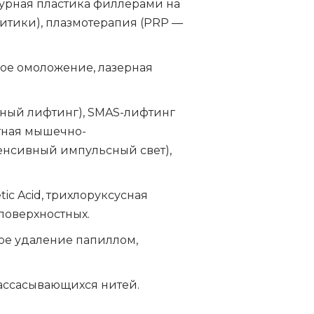
турная пластика филлерами на
итики), плазмотерапия (PRP —
ное омоложение, лазерная
тный лифтинг), SMAS-лифтинг
остная мышечно-
тенсивный импульсный свет),
tic Acid, трихлоруксусная
поверхностных.
ое удаление папиллом,
ассасывающихся нитей.