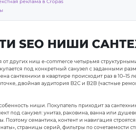
кстная реклама в Cropas
сы
ТИ SEO НИШИ САНТ
ся от других ниш e-commerce четырьмя структурным
окупается под конкретный санузел с заданными разм
ена сантехники в квартире происходит раз в 10–15 л
рточке, двойная аудитория B2C и B2B (частные ремо
собенность ниши. Покупатель приходит за сантехник
кт под санузел: унитаз, раковина, ванна или душев
. Поэтому семантика, контент и навигация строятся
наты», страницы серий, фильтры по сочетаемости ст