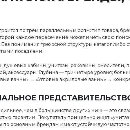
троится по трём параллельным осям: тип товара, брен
оторой каждое пересечение может иметь свою поиск
 Без понимания трёхосной структуры каталог либо с
стыми посадками.
ы, душевые кабины, унитазы, раковины, смесители, 
й, аксессуары. Глубина — три-четыре уровня; больш
вые ванны» → «Угловые акриловые ванны» → конкре
ИАЛЬНОЕ ПРЕДСТАВИТЕЛЬСТВ
 сильнее, чем в большинстве других ниш — это связ
тью гарантии. Покупатель прицельно ищет «унитаз R
сы по основным брендам имеют устойчивую частотнос