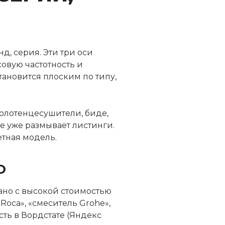
д, серия. Эти три оси
овую частотность и
тановится плоским по типу,
полотенцесушители, биде,
е уже размывает листинги.
тная модель.
О
ано с высокой стоимостью
oca», «смеситель Grohe»,
ть в Вордстате (Яндекс