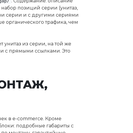
. Содержание: описание
gap/
 набор позиций серии (унитаз,
ри серии и с другими сериями
ше органического трафика, чем
унитаз из серии, на той же
и с прямыми ссылками. Это
МОНТАЖ,
ек в e-commerce. Кроме
 блоки: подробные габариты с
я по монтажу, гарантийные