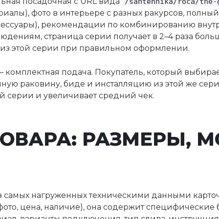
льная посадочная с URL вида
/santehnika/roca/the-
риалы), фото в интерьере с разных ракурсов, полный
аксессуары), рекомендации по комбинированию внут
людениям, страница серии получает в 2–4 раза боль
 из этой серии при правильном оформлении.
омплектная подача. Покупатель, который выбирает 
ную раковину, биде и инсталляцию из этой же сери
й серии и увеличивает средний чек.
ОВАРА: РАЗМЕРЫ, 
з самых нагруженных техническими данными карточ
фото, цена, наличие), она содержит специфические
риал, варианты подключения, тип слива, инструкци