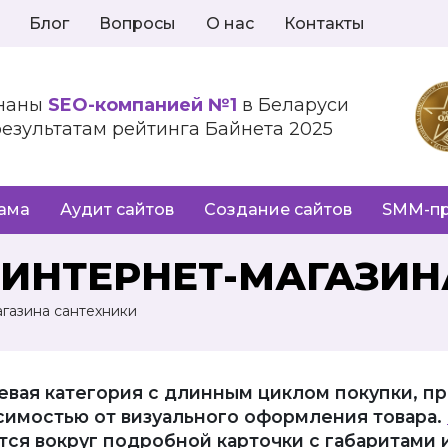
Блог
Вопросы
О нас
Контакты
наны
SEO-компанией №1
в Беларуси
результатам рейтинга Байнета 2025
лама
Аудит сайтов
Создание сайтов
SMM-п
ИНТЕРНЕТ-МАГАЗИН
газина сантехники
евая категория с длинным циклом покупки, п
исимостью от визуального оформления товара.
ся вокруг подробной карточки с габаритами 