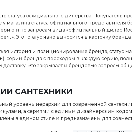
ть статуса официального дилерства. Покупатель п
 у магазина статуса официального представителя бр
верию и по запросам вида «официальный дилер Roca
rit». Этот статус явно выносится в карточку бренда 
аткая история и позиционирование бренда, статус 
), серии бренда с переходом в каждую серию, полн
и доставку. Это закрывает и брендовые запросы обще
ЦИИ САНТЕХНИКИ
ьный уровень иерархии для современной сантехни
икулами, а сериями с единым дизайнерским кодом: у
лены в едином стиле и предназначены для совмест