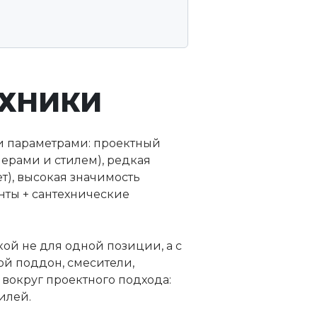
ЕХНИКИ
и параметрами: проектный
ерами и стилем), редкая
ет), высокая значимость
нты + сантехнические
ой не для одной позиции, а с
ой поддон, смесители,
 вокруг проектного подхода:
илей.