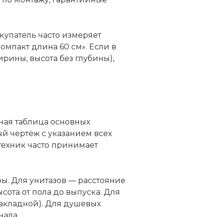
купатель часто измеряет
омпакт длина 60 см». Если в
рины, высота без глубины),
ная таблица основных
й чертёж с указанием всех
техник часто принимает
ы. Для унитазов — расстояние
сота от пола до выпуска. Для
 накладной). Для душевых
нала.