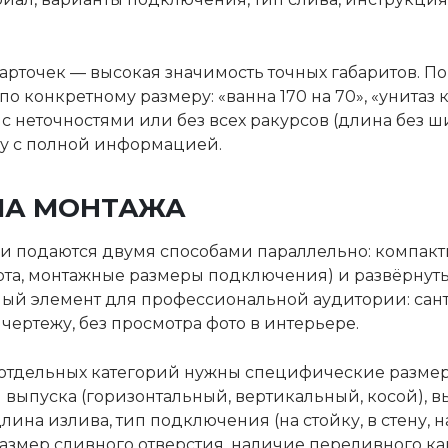
арточек — высокая значимость точных габаритов. По
о конкретному размеру: «ванна 170 на 70», «унитаз к
 неточностями или без всех ракурсов (длина без ши
ту с полной информацией.
МА МОНТАЖА
ки подаются двумя способами параллельно: компакт
ота, монтажные размеры подключения) и развёрнуты
ный элемент для профессиональной аудитории: сан
чертежу, без просмотра фото в интерьере.
 отдельных категорий нужны специфические размер
выпуска (горизонтальный, вертикальный, косой), вы
лина излива, тип подключения (на стойку, в стену,
азмер сливного отверстия, наличие переливного ка