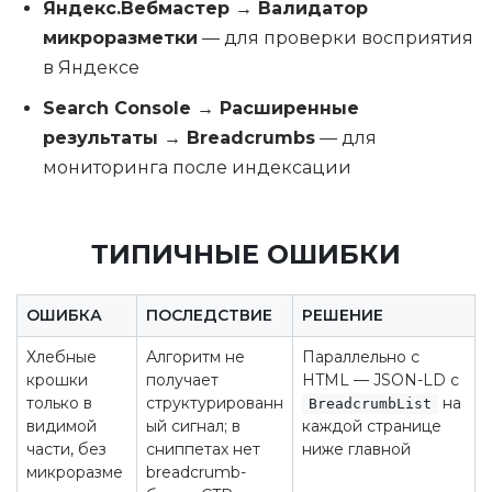
Яндекс.Вебмастер → Валидатор
микроразметки
— для проверки восприятия
в Яндексе
Search Console → Расширенные
результаты → Breadcrumbs
— для
мониторинга после индексации
ТИПИЧНЫЕ ОШИБКИ
ОШИБКА
ПОСЛЕДСТВИЕ
РЕШЕНИЕ
Хлебные
Алгоритм не
Параллельно с
крошки
получает
HTML — JSON-LD с
только в
структурированн
на
BreadcrumbList
видимой
ый сигнал; в
каждой странице
части, без
сниппетах нет
ниже главной
микроразме
breadcrumb-