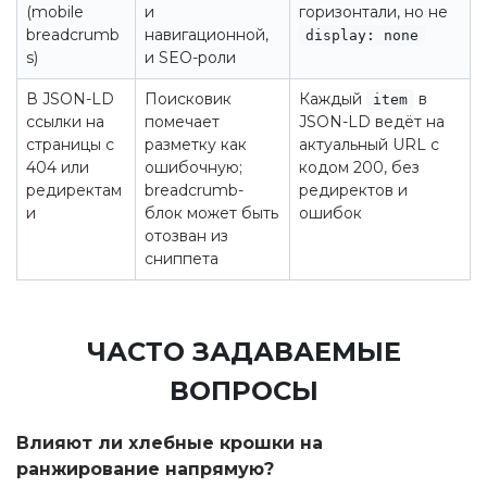
(mobile
и
горизонтали, но не
breadcrumb
навигационной,
display: none
s)
и SEO-роли
В JSON-LD
Поисковик
Каждый
в
item
ссылки на
помечает
JSON-LD ведёт на
страницы с
разметку как
актуальный URL с
404 или
ошибочную;
кодом 200, без
редиректам
breadcrumb-
редиректов и
и
блок может быть
ошибок
отозван из
сниппета
ЧАСТО ЗАДАВАЕМЫЕ
ВОПРОСЫ
Влияют ли хлебные крошки на
ранжирование напрямую?