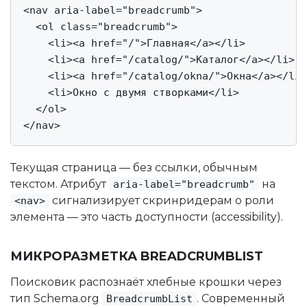
<nav aria-label="breadcrumb">

  <ol class="breadcrumb">

    <li><a href="/">Главная</a></li>

    <li><a href="/catalog/">Каталог</a></li>

    <li><a href="/catalog/okna/">Окна</a></li>

    <li>Окно с двумя створками</li>

  </ol>

</nav>
Текущая страница — без ссылки, обычным
текстом. Атрибут
на
aria-label="breadcrumb"
сигнализирует скринридерам о роли
<nav>
элемента — это часть доступности (accessibility).
МИКРОРАЗМЕТКА BREADCRUMBLIST
Поисковик распознаёт хлебные крошки через
тип Schema.org
. Современный
BreadcrumbList