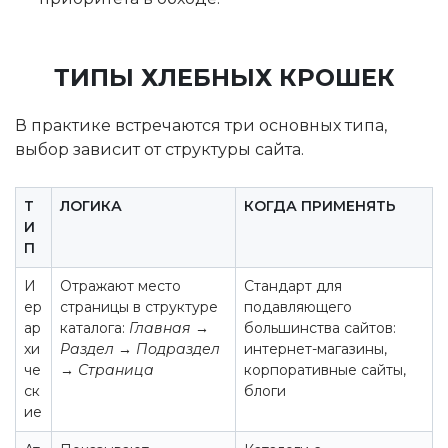
ТИПЫ ХЛЕБНЫХ КРОШЕК
В практике встречаются три основных типа,
выбор зависит от структуры сайта.
Т
ЛОГИКА
КОГДА ПРИМЕНЯТЬ
И
П
И
Отражают место
Стандарт для
ер
страницы в структуре
подавляющего
ар
каталога:
Главная →
большинства сайтов:
хи
Раздел → Подраздел
интернет-магазины,
че
→ Страница
корпоративные сайты,
ск
блоги
ие