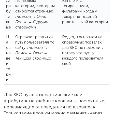
Ат
Показывают
Каталоги с
ри
категории, к которым
тегированием,
бу
относится страница:
фильтрами; когда у
ти
Главная → Окна →
товара нет единой
вн
Белые → С двумя
родительской категории
ые
створками
Н
Отражают реальный
Редко, в основном на
а
путь пользователя по
справочных порталах;
ос
сайту:
Главная →
для SEO не подходит,
но
Поиск → Окна →
потому что путь у
ве
Текущая страница
каждого пользователя
ис
свой
то
ри
и
Для SEO нужны иерархические или
атрибутивные хлебные крошки — постоянные,
не зависящие от поведения пользователя.
Только такие крошки можно размечать через