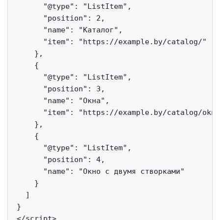
      "@type": "ListItem",

      "position": 2,

      "name": "Каталог",

      "item": "https://example.by/catalog/"

    },

    {

      "@type": "ListItem",

      "position": 3,

      "name": "Окна",

      "item": "https://example.by/catalog/okna
    },

    {

      "@type": "ListItem",

      "position": 4,

      "name": "Окно с двумя створками"

    }

  ]

}

</script>