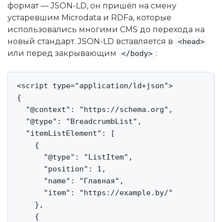
формат — JSON-LD, он пришёл на смену
устаревшим Microdata и RDFa, которые
использовались многими CMS до перехода на
новый стандарт. JSON-LD вставляется в
<head>
или перед закрывающим
:
</body>
<script type="application/ld+json">

{

  "@context": "https://schema.org",

  "@type": "BreadcrumbList",

  "itemListElement": [

    {

      "@type": "ListItem",

      "position": 1,

      "name": "Главная",

      "item": "https://example.by/"

    },

    {
