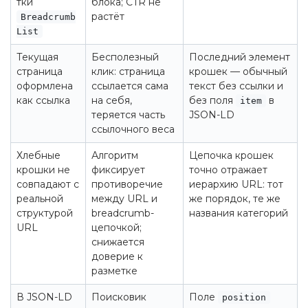
тки
блока; CTR не
растёт
Breadcrumb
List
Текущая
Бесполезный
Последний элемент
страница
клик: страница
крошек — обычный
оформлена
ссылается сама
текст без ссылки и
как ссылка
на себя,
без поля
в
item
теряется часть
JSON-LD
ссылочного веса
Хлебные
Алгоритм
Цепочка крошек
крошки не
фиксирует
точно отражает
совпадают с
противоречие
иерархию URL: тот
реальной
между URL и
же порядок, те же
структурой
breadcrumb-
названия категорий
URL
цепочкой;
снижается
доверие к
разметке
В JSON-LD
Поисковик
Поле
position