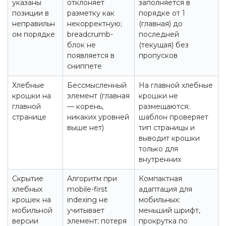
указаны
отклоняет
заполняется в
позиции в
разметку как
порядке от 1
неправильн
некорректную;
(главная) до
ом порядке
breadcrumb-
последней
блок не
(текущая) без
появляется в
пропусков
сниппете
Хлебные
Бессмысленный
На главной хлебные
крошки на
элемент (главная
крошки не
главной
— корень,
размещаются;
странице
никаких уровней
шаблон проверяет
выше нет)
тип страницы и
выводит крошки
только для
внутренних
Скрытие
Алгоритм при
Компактная
хлебных
mobile-first
адаптация для
крошек на
indexing не
мобильных:
мобильной
учитывает
меньший шрифт,
версии
элемент; потеря
прокрутка по