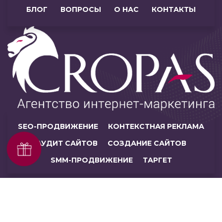
БЛОГ
ВОПРОСЫ
О НАС
КОНТАКТЫ
SEO-ПРОДВИЖЕНИЕ
КОНТЕКСТНАЯ РЕКЛАМА
АУДИТ САЙТОВ
СОЗДАНИЕ САЙТОВ
Получить SEO-аудит
бесплатно
SMM-ПРОДВИЖЕНИЕ
ТАРГЕТ
© ЧУП «Кропас», 2026. Все права защищены.