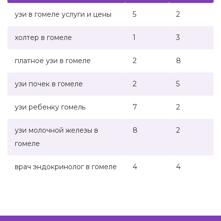
узи в гомеле услуги и цены
5
2
‌холтер в гомеле
1
3
‌платное узи в гомеле
2
8
‌узи почек в гомеле
2
5
‌узи ребенку гомель
7
2
‌узи молочной железы в
8
2
гомеле
‌врач эндокринолог в гомеле
4
4