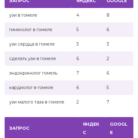
ЗАПРОС
ЯНДЕКС
GOOGLE
узи в гомеле ‌ ‌
4
8
гинеколог в гомеле
5
6
‌‌узи сердца в гомеле
3
3
сделать узи в гомеле
6
2
‌эндокринолог гомель
7
6
‌кардиолог в гомеле
6
5
‌узи малого таза в гомеле
2
7
ЯНДЕК
GOOGL
ЗАПРОС
С
E