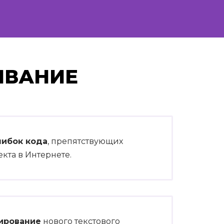
ИВАНИЕ
шибок кода
, препятствующих
та в Интернете.
ирование
нового текстового