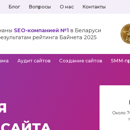
Блог
Вопросы
О нас
Контакты
наны
SEO-компанией №1
в Беларуси
результатам рейтинга Байнета 2025
лама
Аудит сайтов
Создание сайтов
SMM-п
Я
Около 7
 САЙТА