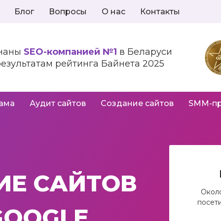
Блог
Вопросы
О нас
Контакты
наны
SEO-компанией №1
в Беларуси
результатам рейтинга Байнета 2025
лама
Аудит сайтов
Создание сайтов
SMM-п
ИЕ САЙТОВ
Окол
посети
GOOGLE