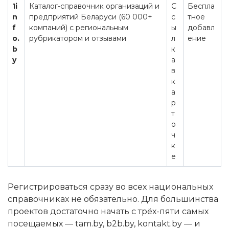
1i
Каталог-справочник организаций и
С
Беспла
n
предприятий Беларуси (60 000+
с
тное
f
компаний) с региональным
ы
добавл
o.
рубрикатором и отзывами
л
ение
b
к
y
а
в
к
а
р
т
о
ч
к
е
Регистрироваться сразу во всех национальных
справочниках не обязательно. Для большинства
проектов достаточно начать с трёх-пяти самых
посещаемых — tam.by, b2b.by, kontakt.by — и