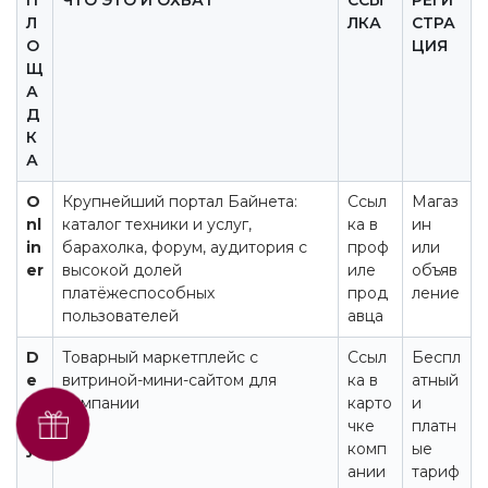
П
ЧТО ЭТО И ОХВАТ
ССЫ
РЕГИ
Л
ЛКА
СТРА
О
ЦИЯ
Щ
А
Д
К
А
O
Крупнейший портал Байнета:
Ссыл
Магаз
nl
каталог техники и услуг,
ка в
ин
in
барахолка, форум, аудитория с
проф
или
er
высокой долей
иле
объяв
платёжеспособных
прод
ление
пользователей
авца
D
Товарный маркетплейс с
Ссыл
Беспл
e
витриной-мини-сайтом для
ка в
атный
al
компании
карто
и
Получить SEO-аудит
.b
чке
платн
бесплатно
y
комп
ые
ании
тариф