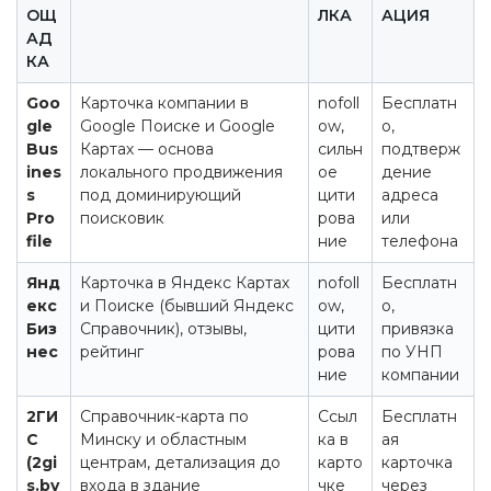
ОЩ
ЛКА
АЦИЯ
АД
КА
Goo
Карточка компании в
nofoll
Бесплатн
gle
Google Поиске и Google
ow,
о,
Bus
Картах — основа
сильн
подтверж
ines
локального продвижения
ое
дение
s
под доминирующий
цити
адреса
Pro
поисковик
рова
или
file
ние
телефона
Янд
Карточка в Яндекс Картах
nofoll
Бесплатн
екс
и Поиске (бывший Яндекс
ow,
о,
Биз
Справочник), отзывы,
цити
привязка
нес
рейтинг
рова
по УНП
ние
компании
2ГИ
Справочник-карта по
Ссыл
Бесплатн
С
Минску и областным
ка в
ая
(2gi
центрам, детализация до
карто
карточка
s.by
входа в здание
чке
через