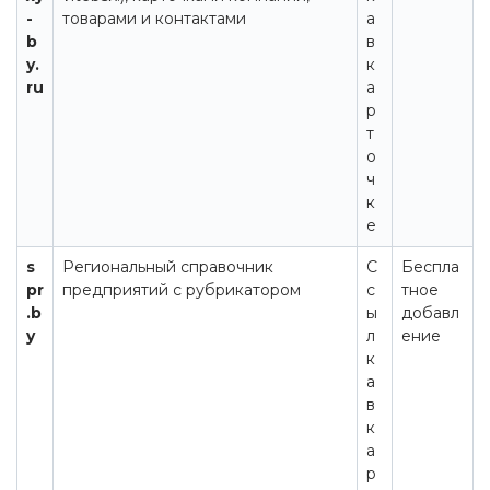
-
товарами и контактами
а
b
в
y.
к
ru
а
р
т
о
ч
к
е
s
Региональный справочник
С
Беспла
pr
предприятий с рубрикатором
с
тное
.b
ы
добавл
y
л
ение
к
а
в
к
а
р