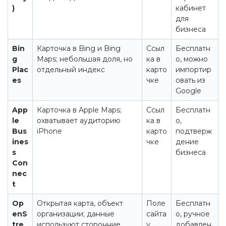
)
кабинет
для
бизнеса
Bin
Карточка в Bing и Bing
Ссыл
Бесплатн
g
Maps; небольшая доля, но
ка в
о, можно
Plac
отдельный индекс
карто
импортир
es
чке
овать из
Google
App
Карточка в Apple Maps;
Ссыл
Бесплатн
le
охватывает аудиторию
ка в
о,
Bus
iPhone
карто
подтверж
ines
чке
дение
s
бизнеса
Con
nec
t
Op
Открытая карта, объект
Поле
Бесплатн
enS
организации; данные
сайта
о, ручное
tre
используют сторонние
у
добавлен