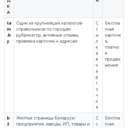
Д
А
К
А
ta
Один из крупнейших каталогов-
С
Беспла
m
справочников по городам:
с
тная
.b
рубрикатор, активные отзывы,
ы
карточк
y
привязка карточек к адресам
л
а,
к
платно
а
е
в
продви
к
жение
а
р
т
о
ч
к
е
b
Желтые страницы Беларуси:
С
Беспла
2
предприятия, заводы, ИП, товары и
с
тная