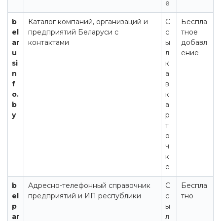
е
b
Каталог компаний, организаций и
С
Беспла
el
предприятий Беларуси с
с
тное
ar
контактами
ы
добавл
u
л
ение
si
к
n
а
f
в
o.
к
b
а
y
р
т
о
ч
к
е
b
Адресно-телефонный справочник
С
Беспла
el
предприятий и ИП республики
с
тно
p
ы
ar
л