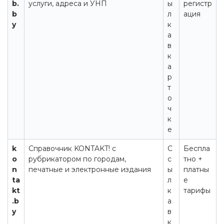
b.
услуги, адреса и УНП
ы
регистр
b
л
ация
y
к
а
в
к
а
р
т
о
ч
к
е
k
Справочник KONTAKT! с
С
Беспла
o
рубрикатором по городам,
с
тно +
n
печатные и электронные издания
ы
платны
ta
л
е
kt
к
тарифы
.b
а
y
в
к