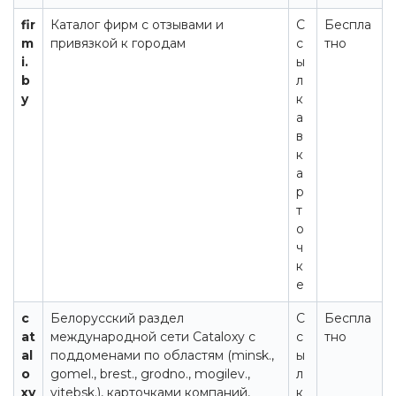
fir
Каталог фирм с отзывами и
С
Беспла
m
привязкой к городам
с
тно
i.
ы
b
л
y
к
а
в
к
а
р
т
о
ч
к
е
c
Белорусский раздел
С
Беспла
at
международной сети Cataloxy с
с
тно
al
поддоменами по областям (minsk.,
ы
o
gomel., brest., grodno., mogilev.,
л
xy
vitebsk.), карточками компаний,
к