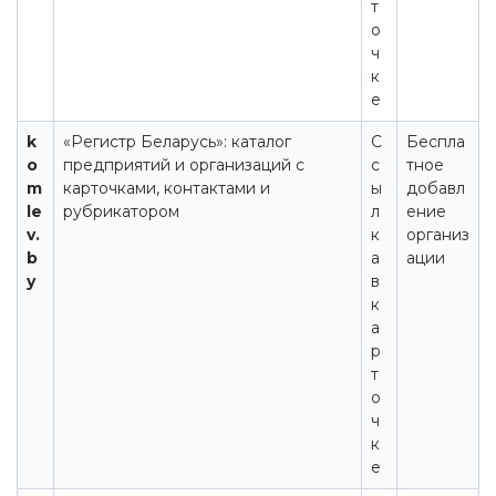
т
о
ч
к
е
k
«Регистр Беларусь»: каталог
С
Беспла
o
предприятий и организаций с
с
тное
m
карточками, контактами и
ы
добавл
le
рубрикатором
л
ение
v.
к
организ
b
а
ации
y
в
к
а
р
т
о
ч
к
е