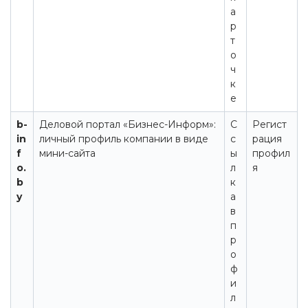
а
р
т
о
ч
к
е
b-
Деловой портал «Бизнес-Информ»:
С
Регист
in
личный профиль компании в виде
с
рация
f
мини-сайта
ы
профил
o.
л
я
b
к
y
а
в
п
р
о
ф
и
л