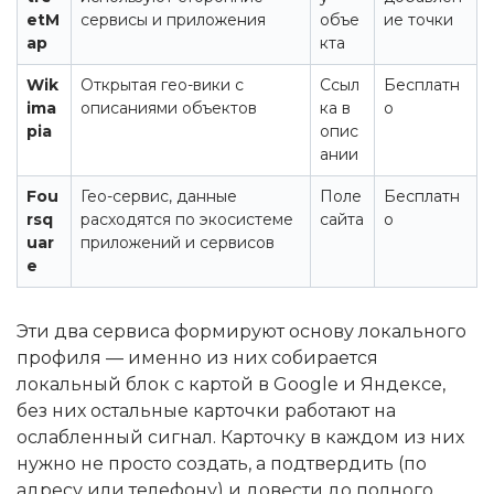
etM
сервисы и приложения
объе
ие точки
ap
кта
Wik
Открытая гео-вики с
Ссыл
Бесплатн
ima
описаниями объектов
ка в
о
pia
опис
ании
Fou
Гео-сервис, данные
Поле
Бесплатн
rsq
расходятся по экосистеме
сайта
о
uar
приложений и сервисов
e
Эти два сервиса формируют основу локального
профиля — именно из них собирается
локальный блок с картой в Google и Яндексе,
без них остальные карточки работают на
ослабленный сигнал. Карточку в каждом из них
нужно не просто создать, а подтвердить (по
адресу или телефону) и довести до полного