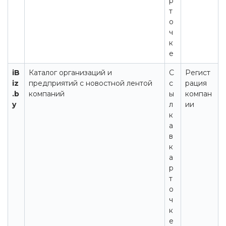
р
т
о
ч
к
е
iB
Каталог организаций и
С
Регист
iz
предприятий с новостной лентой
с
рация
.b
компаний
ы
компан
y
л
ии
к
а
в
к
а
р
т
о
ч
к
е