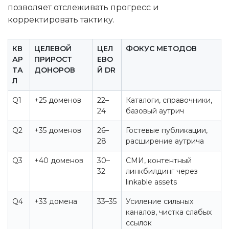
позволяет отслеживать прогресс и
корректировать тактику.
КВ
ЦЕЛЕВОЙ
ЦЕЛ
ФОКУС МЕТОДОВ
АР
ПРИРОСТ
ЕВО
ТА
ДОНОРОВ
Й DR
Л
Q1
+25 доменов
22–
Каталоги, справочники,
24
базовый аутрич
Q2
+35 доменов
26–
Гостевые публикации,
28
расширение аутрича
Q3
+40 доменов
30–
СМИ, контентный
32
линкбилдинг через
linkable assets
Q4
+33 домена
33–35
Усиление сильных
каналов, чистка слабых
ссылок