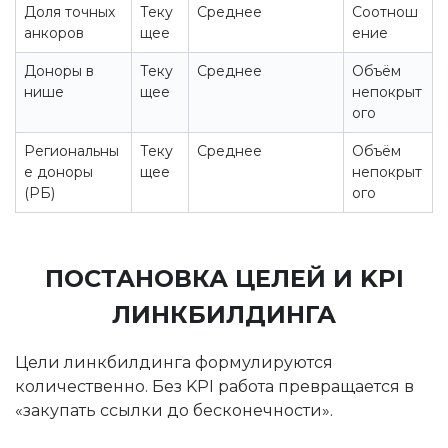
Доля точных
Теку
Среднее
Соотнош
анкоров
щее
ение
Доноры в
Теку
Среднее
Объём
нише
щее
непокрыт
ого
Региональны
Теку
Среднее
Объём
е доноры
щее
непокрыт
(РБ)
ого
ПОСТАНОВКА ЦЕЛЕЙ И KPI
ЛИНКБИЛДИНГА
Цели линкбилдинга формулируются
количественно. Без KPI работа превращается в
«закупать ссылки до бесконечности».