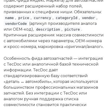
прайс-фида Яндекс Маркета) для автозапчастей
содержит расширенный набор полей,
привязанных к специфике ниши. Обязательны:
,
,
,
,
,
name
price
currency
categoryId
vendor
(артикул производителя аналога
vendorCode
или OEM-код),
,
.
description
picture
Критичные расширения: массив совместимости
с автомобилями через параметры, OEM-номера
и кросс-номера, маркировка «оригинал/аналог».
Особенность фида автозапчастей — интеграция
с TecDoc или аналогичной базой технической
информации. TecDoc даёт
стандартизированную базу соответствий
«деталь ↔ автомобиль», которая используется
большинством профессиональных магазинов
запчастей. Без интеграции с TecDoc или
аналогом ручная поддержка списка
совместимости становится практически