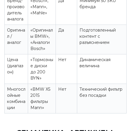
Бренд-
«Bosch»,
Да
Минимум 50 SKU
произво
«Mann»,
бренда
дитель
«Mahle»
аналога
Оригина
«Оригинал
Да
Подготовленный
л /
ы BMW»,
контент с
аналог
«Аналоги
разъяснением
Bosch»
Цена
«Тормозны
Нет
Динамическая
(диапаз
е диски
величина
он)
до 200
BYN»
Многосл
«BMW X5
Нет
Технический фильтр
ойные
2015
без посадки
комбина
фильтры
ции
Mann»