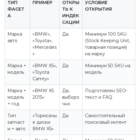
ТИП
ПРИМЕР
ОТКРЫ
УСЛОВИЕ
ФАСЕТ
ТЬ К
ОТКРЫТИЯ
А
ИНДЕК
САЦИИ
Марка
«BMW»,
Да
Минимум 100 SKU
авто
«Toyota»,
(Stock Keeping Unit,
«Mercedes
товарная позиция)
»
на марку
Марка +
«BMW X5»,
Да
Минимум 50 SKU на
модель
«Toyota
модель
Camry»
Марка +
«BMW X5
Да,
Подготовлен SEO-
модель
2015»
выборо
текст и FAQ
+ год
чно
Тип
«Тормозны
Да
Самостоятельный
запчаст
е диски
поисковый интент
и + авто
BMW X5»