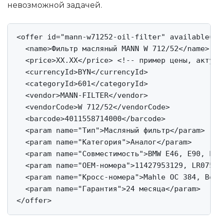
невозможной задачей.
<offer id="mann-w71252-oil-filter" available="
  <name>Фильтр масляный MANN W 712/52</name>

  <price>XX.XX</price> <!-- пример цены, актуа
  <currencyId>BYN</currencyId>

  <categoryId>601</categoryId>

  <vendor>MANN-FILTER</vendor>

  <vendorCode>W 712/52</vendorCode>

  <barcode>4011558714000</barcode>

  <param name="Тип">Масляный фильтр</param>

  <param name="Категория">Аналог</param>

  <param name="Совместимость">BMW E46, E90, E9
  <param name="OEM-номера">11427953129, LR0755
  <param name="Кросс-номера">Mahle OC 384, Bos
  <param name="Гарантия">24 месяца</param>

</offer>