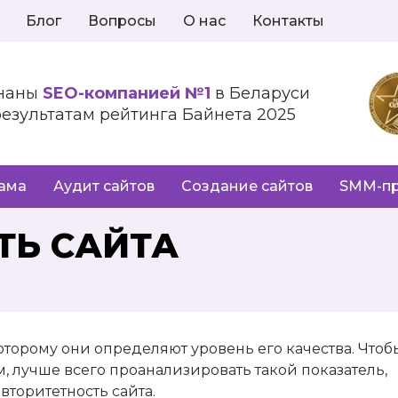
Блог
Вопросы
О нас
Контакты
наны
SEO-компанией №1
в Беларуси
результатам рейтинга Байнета 2025
лама
Аудит сайтов
Создание сайтов
SMM-п
ТЬ САЙТА
оторому они определяют уровень его качества. Чтоб
, лучше всего проанализировать такой показатель,
авторитетность сайта.