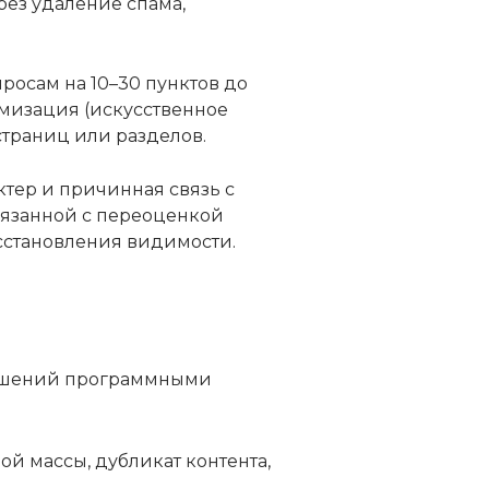
рез удаление спама,
росам на 10–30 пунктов до
имизация (искусственное
страниц или разделов.
тер и причинная связь с
вязанной с переоценкой
сстановления видимости.
ушений программными
ой массы, дубликат контента,