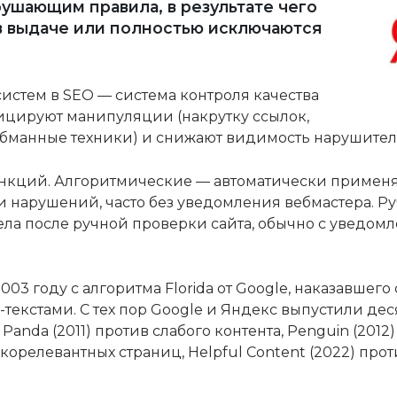
рушающим правила, в результате чего
в выдаче или полностью исключаются
систем в SEO — система контроля качества
цируют манипуляции (накрутку ссылок,
бманные техники) и снижают видимость нарушителе
санкций. Алгоритмические — автоматически приме
 нарушений, часто без уведомления вебмастера. Р
ла после ручной проверки сайта, обычно с уведомл
03 году с алгоритма Florida от Google, наказавшего 
кстами. С тех пор Google и Яндекс выпустили дес
anda (2011) против слабого контента, Penguin (2012
корелевантных страниц, Helpful Content (2022) прот