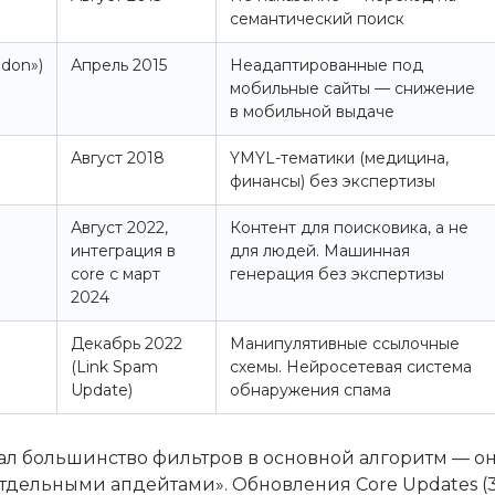
семантический поиск
ddon»)
Апрель 2015
Неадаптированные под
мобильные сайты — снижение
в мобильной выдаче
Август 2018
YMYL-тематики (медицина,
финансы) без экспертизы
Август 2022,
Контент для поисковика, а не
интеграция в
для людей. Машинная
core с март
генерация без экспертизы
2024
Декабрь 2022
Манипулятивные ссылочные
(Link Spam
схемы. Нейросетевая система
Update)
обнаружения спама
вал большинство фильтров в основной алгоритм — он
отдельными апдейтами». Обновления Core Updates (