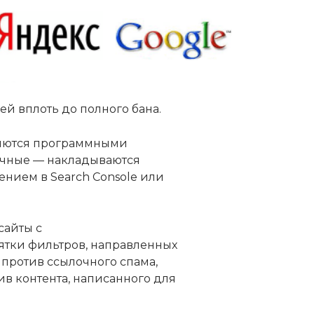
й вплоть до полного бана.
няются программными
учные — накладываются
ением в Search Console или
сайты с
ятки фильтров, направленных
) против ссылочного спама,
ив контента, написанного для