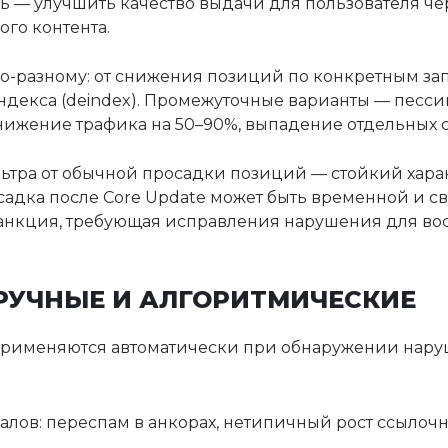
ель — улучшить качество выдачи для пользователя че
го контента.
о-разному: от снижения позиций по конкретным зап
ндекса (deindex). Промежуточные варианты — песс
 снижение трафика на 50–90%, выпадение отдельных 
тра от обычной просадки позиций — стойкий харак
адка после Core Update может быть временной и с
санкция, требующая исправления нарушения для во
РУЧНЫЕ И АЛГОРИТМИЧЕСКИЕ
рименяются автоматически при обнаружении нар
алов: переспам в анкорах, нетипичный рост ссылочн