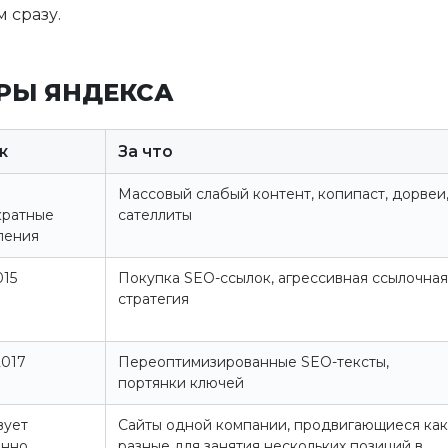
 сразу.
РЫ ЯНДЕКСА
к
За что
Массовый слабый контент, копипаст, дорвеи
кратные
сателлиты
ления
015
Покупка SEO-ссылок, агрессивная ссылочная
стратегия
2017
Переоптимизированные SEO-тексты,
портянки ключей
вует
Сайты одной компании, продвигающиеся как
янно
разные для занятия нескольких позиций в