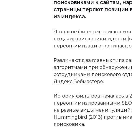
поисковиками к сайтам, на
страницы теряют позиции 
из индекса.
Что такое фильтры поисковых 
выдачи: поисковики идентифи
переоптимизацию, копипаст, о
Различают два главных типа 
алгоритмами при обнаружении
сотрудниками поискового отде
Яндекс.Вебмастере.
История фильтров началась в 20
переоптимизированными SEO-те
на разные виды манипуляций: P
Hummingbird (2013) против низ
поисковика.