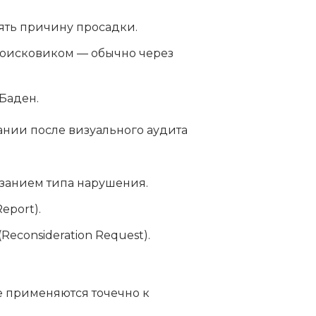
ять причину просадки.
поисковиком — обычно через
-Баден.
нии после визуального аудита
казанием типа нарушения.
eport).
econsideration Request).
 применяются точечно к