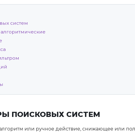
овых систем
 алгоритмические
e
са
фильтром
ций
сы
РЫ ПОИСКОВЫХ СИСТЕМ
алгоритм или ручное действие, снижающее или п