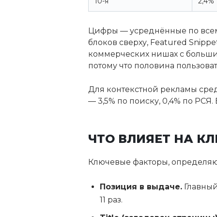
10-я
2,4%
Цифры — усреднённые по всем 
блоков сверху, Featured Snipp
коммерческих нишах с большим
потому что половина пользова
Для контекстной рекламы средн
— 3,5% по поиску, 0,4% по РСЯ
ЧТО ВЛИЯЕТ НА К
Ключевые факторы, определяю
Позиция в выдаче.
Главный
11 раз.