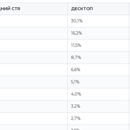
ДНИЙ CTR
ДЕСКТОП
%
30,1%
16,2%
11,5%
8,7%
6,6%
5,1%
4,0%
3,2%
2,7%