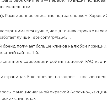
.
Заголовок сниппета — первое, что видит пользова
ивлекательным.
).
Расширенное описание под заголовком. Хороший d
воспринимается лучше, чем длинная строка с пара
работает лучше `site.com/?p=12345`.
 бренд получает больше кликов на любой позиции. 
естный сайт на 1-й.
сниппеты со звёздами рейтинга, ценой, FAQ, карт
и страница чётко отвечает на запрос — пользователь
росы с эмоциональной окраской («срочно», «акция»
еских сниппетах.