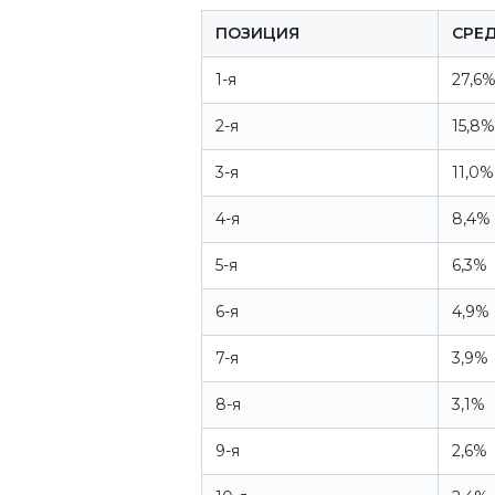
ПОЗИЦИЯ
СРЕ
1-я
27,6
2-я
15,8%
3-я
11,0%
4-я
8,4%
5-я
6,3%
6-я
4,9%
7-я
3,9%
8-я
3,1%
9-я
2,6%