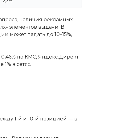
2,3%
запроса, наличия рекламных
щих» элементов выдачи. В
и может падать до 10–15%,
 0,46% по КМС; Яндекс.Директ
 1% в сетях.
ежду 1-й и 10-й позицией — в