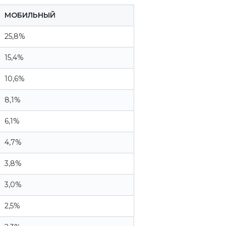
МОБИЛЬНЫЙ
25,8%
15,4%
10,6%
8,1%
6,1%
4,7%
3,8%
3,0%
2,5%