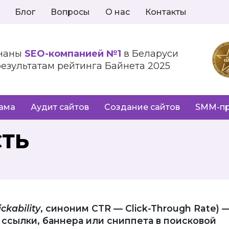
Блог
Вопросы
О нас
Контакты
наны
SEO-компанией №1
в Беларуси
результатам рейтинга Байнета 2025
лама
Аудит сайтов
Создание сайтов
SMM-п
ТЬ
ickability
, синоним CTR — Click-Through Rate) 
ссылки, баннера или сниппета в поисковой