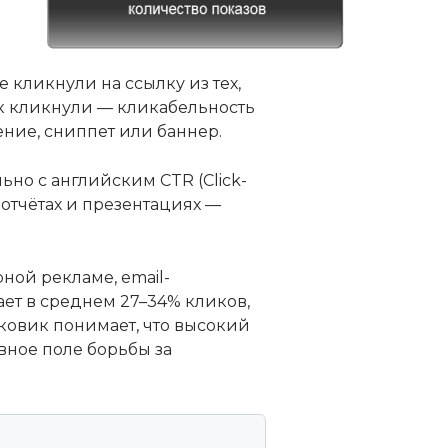
 кликнули на ссылку из тех,
век кликнули — кликабельность
ение, сниппет или баннер.
но с английским CTR (Click-
 отчётах и презентациях —
ной рекламе, email-
ает в среднем 27–34% кликов,
ковик понимает, что высокий
вное поле борьбы за