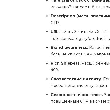
Title (заголовок страницы)
ключевой запрос и быть пр
Description (мета-описание
CTR.
URL.
Чистый, читаемый URL 
`site.com/category/product` 
Brand awareness.
Известный
больше кликов, чем малоизв
Rich Snippets.
Расширенные 
40%.
Соответствие интенту.
Есл
Несоответствие отпугивает.
Сезонность и контекст.
Зап
повышенный CTR в коммерч