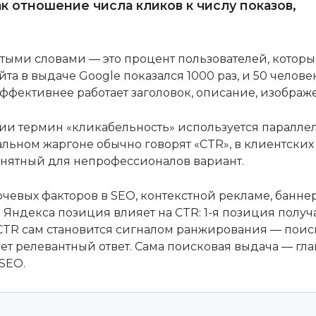
к отношение числа кликов к числу показов,
тыми словами — это процент пользователей, которые
айта в выдаче Google показался 1000 раз, и 50 чело
эффективнее работает заголовок, описание, изображ
и термин «кликабельность» используется параллель
льном жаргоне обычно говорят «CTR», в клиентских
онятный для непрофессионалов вариант.
чевых факторов в SEO, контекстной рекламе, баннер
 Яндекса позиция влияет на CTR: 1-я позиция получ
 CTR сам становится сигналом ранжирования — поис
ет релевантный ответ. Сама поисковая выдача — гла
SEO.