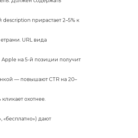
тель. Должен содержать
escription прирастает 2–5% к
метрами. URL вида
Apple на 5-й позиции получит
инкой — повышают CTR на 20–
 кликает охотнее.
, «бесплатно») дают