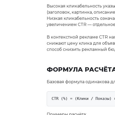
Высокая кликабельность указыв
(заголовок, картинка, описани
Низкая кликабельность означае
увеличением CTR — отдельное
В контекстной рекламе CTR на
снижают цену клика для объяв
способ снизить рекламный бюд
ФОРМУЛА РАСЧЁТ
Базовая формула одинакова дл
CTR (%) = (Клики / Показы) 
Примеры расчёта: