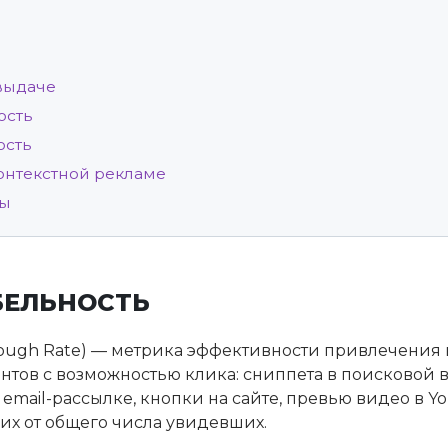
выдаче
ость
ость
контекстной рекламе
сы
БЕЛЬНОСТЬ
hrough Rate) — метрика эффективности привлечения
тов с возможностью клика: сниппета в поисковой 
 email-рассылке, кнопки на сайте, превью видео в 
х от общего числа увидевших.