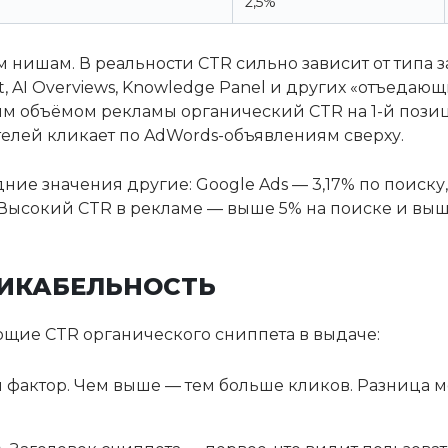
2,5%
нишам. В реальности CTR сильно зависит от типа 
et, AI Overviews, Knowledge Panel и других «отъедаю
 объёмом рекламы органический CTR на 1-й позици
телей кликает по AdWords-объявлениям сверху.
ие значения другие: Google Ads — 3,17% по поиску,
. Высокий CTR в рекламе — выше 5% на поиске и выше
ЛИКАБЕЛЬНОСТЬ
щие CTR органического сниппета в выдаче:
 фактор. Чем выше — тем больше кликов. Разница м