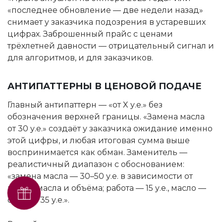
«последнее обновление — две недели назад»
снимает у заказчика подозрения в устаревших
цифрах. Заброшенный прайс с ценами
трёхлетней давности — отрицательный сигнал и
для алгоритмов, и для заказчиков.
АНТИПАТТЕРНЫ В ЦЕНОВОЙ ПОДАЧЕ
Главный антипаттерн — «от X у.е.» без
обозначения верхней границы. «Замена масла
от 30 у.е.» создаёт у заказчика ожидание именно
этой цифры, и любая итоговая сумма выше
воспринимается как обман. Заменитель —
реалистичный диапазон с обоснованием:
«замена масла — 30–50 у.е. в зависимости от
марки масла и объёма; работа — 15 у.е., масло —
Получить SEO-аудит
от 15 до 35 у.е.».
бесплатно