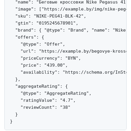
  "name": "Беговые кроссовки Nike Pegasus 41 м
  "image": ["https://example.by/img/nike-peg41
  "sku": "NIKE-PEG41-BLK-42",

  "gtin": "0195245678901",

  "brand": { "@type": "Brand", "name": "Nike" 
  "offers": {

    "@type": "Offer",

    "url": "https://example.by/begovye-krossov
    "priceCurrency": "BYN",

    "price": "439.00",

    "availability": "https://schema.org/InStoc
  },

  "aggregateRating": {

    "@type": "AggregateRating",

    "ratingValue": "4.7",

    "reviewCount": "38"

  }
