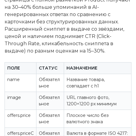
на 30–40% больше упоминаний в AI-
генерированных ответах по сравнению с
карточками без структурированных данных.
Расширенный сниппет в выдаче со звёздами,
ценой и наличием поднимает CTR (Click-
Through Rate, кликабельность сниппета в
выдаче) по разным оценкам на 15–30%.
ПОЛЕ
СТАТУС
НАЗНАЧЕНИЕ
name
Обязател
Название товара,
ьное
совпадает с h1
image
Обязател
URL главного фото,
ьное
1200×1200 px минимум
offers.price
Обязател
Плоское число без
ьное
валютного знака
offers.priceC
Обязател
Валюта в формате ISO 4217: