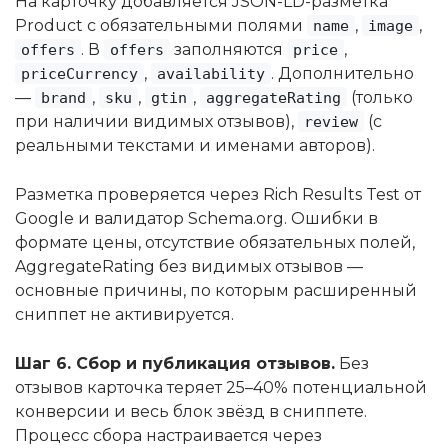
На карточку добавляется JSON-LD-разметка
Product с обязательными полями
,
,
name
image
. В
заполняются
,
offers
offers
price
,
. Дополнительно
priceCurrency
availability
—
,
,
,
(только
brand
sku
gtin
aggregateRating
при наличии видимых отзывов),
(с
review
реальными текстами и именами авторов).
Разметка проверяется через Rich Results Test от
Google и валидатор Schema.org. Ошибки в
формате цены, отсутствие обязательных полей,
AggregateRating без видимых отзывов —
основные причины, по которым расширенный
сниппет не активируется.
Шаг 6. Сбор и публикация отзывов.
Без
отзывов карточка теряет 25–40% потенциальной
конверсии и весь блок звёзд в сниппете.
Процесс сбора настраивается через