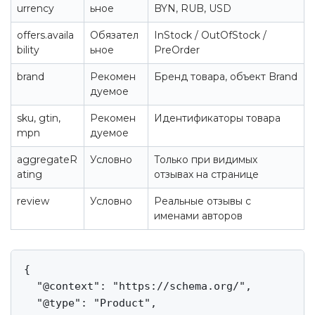
urrency
ьное
BYN, RUB, USD
offers.availa
Обязател
InStock / OutOfStock /
bility
ьное
PreOrder
brand
Рекомен
Бренд товара, объект Brand
дуемое
sku, gtin,
Рекомен
Идентификаторы товара
mpn
дуемое
aggregateR
Условно
Только при видимых
ating
отзывах на странице
review
Условно
Реальные отзывы с
именами авторов
{

  "@context": "https://schema.org/",

  "@type": "Product",
