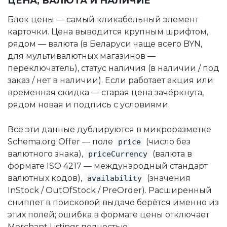
ЦЕНА, ВАЛЮТА И НАЛИЧИЕ
Блок цены — самый кликабельный элемент
карточки. Цена выводится крупным шрифтом,
рядом — валюта (в Беларуси чаще всего BYN,
для мультивалютных магазинов —
переключатель), статус наличия (в наличии / под
заказ / нет в наличии). Если работает акция или
временная скидка — старая цена зачёркнута,
рядом новая и подпись с условиями.
Все эти данные дублируются в микроразметке
Schema.org Offer — поле
(число без
price
валютного знака),
(валюта в
priceCurrency
формате ISO 4217 — международный стандарт
валютных кодов),
(значения
availability
InStock / OutOfStock / PreOrder). Расширенный
сниппет в поисковой выдаче берётся именно из
этих полей; ошибка в формате цены отключает
Merchant Listings полностью.