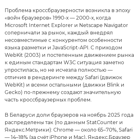
Проблема кроссбраузерности возникла в эпоху
«войн браузеров» 1990-х — 2000-х, когда
Microsoft Internet Explorer и Netscape Navigator
соперничали за рынок, каждый внедрял
несовместимые с конкурентом особенности
языка разметки и JavaScript-API. С приходом
WebKit (2003) и постепенным движением рынка
к единым стандартам W3C ситуация заметно
упростилась, но не исчезла полностью —
отличия в рендеринге между Safari (движок
WebKit) и всеми остальными (движки Blink и
Gecko) по-прежнему создают значительную
часть кроссбраузерных проблем.
В Беларуси доли браузеров на ноябрь 2025 года
распределены так (по данным StatCounter и
Яндекс.Метрики): Chrome — около 65–70%, Safari
— 14–18% (за счёт iPhone и Mac), Яндекс.Браузер