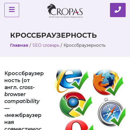
КРОССБРАУЗЕРНОСТЬ
Главная
/
SEO словарь
/
Кроссбраузерность
Кроссбраузер
ность (от
англ.
cross-
browser
compatibility
—
«межбраузер
ная
совместимос