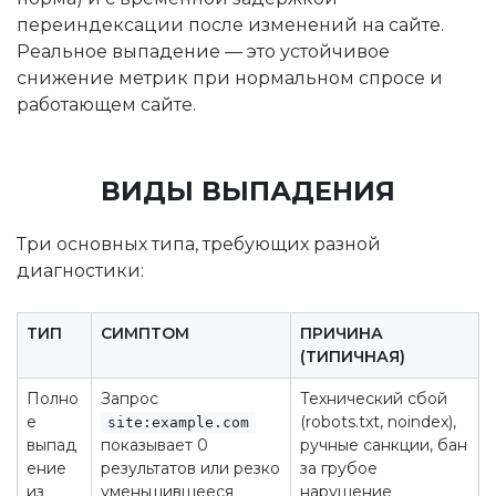
переиндексации после изменений на сайте.
Реальное выпадение — это устойчивое
снижение метрик при нормальном спросе и
работающем сайте.
ВИДЫ ВЫПАДЕНИЯ
Три основных типа, требующих разной
диагностики:
ТИП
СИМПТОМ
ПРИЧИНА
(ТИПИЧНАЯ)
Полно
Запрос
Технический сбой
е
(robots.txt, noindex),
site:example.com
выпад
показывает 0
ручные санкции, бан
ение
результатов или резко
за грубое
из
уменьшившееся
нарушение