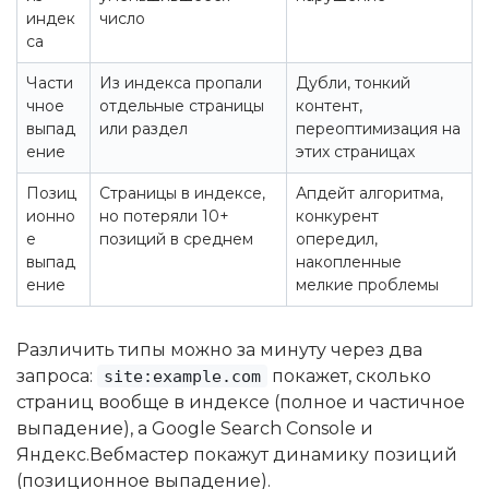
индек
число
са
Части
Из индекса пропали
Дубли, тонкий
чное
отдельные страницы
контент,
выпад
или раздел
переоптимизация на
ение
этих страницах
Позиц
Страницы в индексе,
Апдейт алгоритма,
ионно
но потеряли 10+
конкурент
е
позиций в среднем
опередил,
выпад
накопленные
ение
мелкие проблемы
Различить типы можно за минуту через два
запроса:
покажет, сколько
site:example.com
страниц вообще в индексе (полное и частичное
выпадение), а Google Search Console и
Яндекс.Вебмастер покажут динамику позиций
(позиционное выпадение).