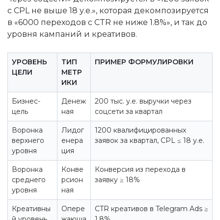
с CPL не выше 18 у.е.», которая декомпозируется
в «6000 переходов с CTR не ниже 1.8%», и так до
уровня кампаний и креативов.
УРОВЕНЬ
ТИП
ПРИМЕР ФОРМУЛИРОВКИ
ЦЕЛИ
МЕТР
ИКИ
Бизнес-
Денеж
200 тыс. у.е. выручки через
цель
ная
соцсети за квартал
Воронка
Лидог
1200 квалифицированных
верхнего
енера
заявок за квартал, CPL ≤ 18 у.е.
уровня
ция
Воронка
Конве
Конверсия из перехода в
среднего
рсион
заявку ≥ 18%
уровня
ная
Креативны
Опере
CTR креативов в Telegram Ads ≥
й уровень
жающа
1.8%