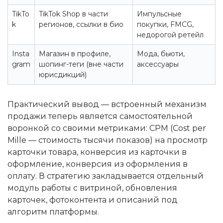
TikTo
TikTok Shop в части
Импульсные
k
регионов, ссылки в био
покупки, FMCG,
недорогой ретейл
Insta
Магазин в профиле,
Мода, бьюти,
gram
шопинг-теги (вне части
аксессуары
юрисдикций)
Практический вывод — встроенный механизм
продажи теперь является самостоятельной
воронкой со своими метриками: CPM (Cost per
Mille — стоимость тысячи показов) на просмотр
карточки товара, конверсия из карточки в
оформление, конверсия из оформления в
оплату. В стратегию закладывается отдельный
модуль работы с витриной, обновления
карточек, фотоконтента и описаний под
алгоритм платформы.