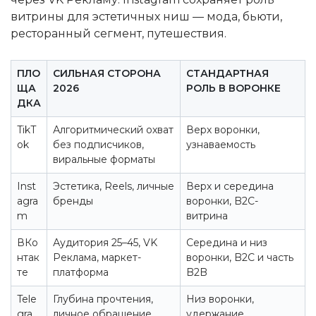
витрины для эстетичных ниш — мода, бьюти,
ресторанный сегмент, путешествия.
ПЛО
СИЛЬНАЯ СТОРОНА
СТАНДАРТНАЯ
ЩА
2026
РОЛЬ В ВОРОНКЕ
ДКА
TikT
Алгоритмический охват
Верх воронки,
ok
без подписчиков,
узнаваемость
виральные форматы
Inst
Эстетика, Reels, личные
Верх и середина
agra
бренды
воронки, B2C-
m
витрина
ВКо
Аудитория 25–45, VK
Середина и низ
нтак
Реклама, маркет-
воронки, B2C и часть
те
платформа
B2B
Tele
Глубина прочтения,
Низ воронки,
gra
личное обращение,
удержание,