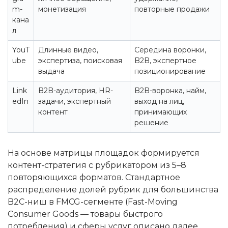
m-
монетизация
повторные продажи
кана
л
YouT
Длинные видео,
Середина воронки,
ube
экспертиза, поисковая
B2B, экспертное
выдача
позиционирование
Link
B2B-аудитория, HR-
B2B-воронка, найм,
edIn
задачи, экспертный
выход на лиц,
контент
принимающих
решение
На основе матрицы площадок формируется
контент-стратегия с рубрикатором из 5–8
повторяющихся форматов. Стандартное
распределение долей рубрик для большинства
B2C-ниш в FMCG-сегменте (Fast-Moving
Consumer Goods — товары быстрого
потребления) и сферы услуг описано далее.